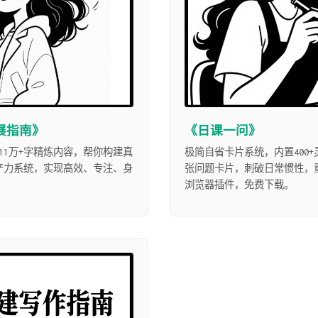
展指南》
《日课一问》
11万+字精炼内容，帮你构建真
极简自省卡片系统，内置400
产力系统，实现高效、专注、身
张问题卡片，刺破日常惯性，重构
浏览器插件，免费下载。