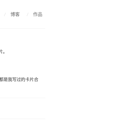
/
博客
/
作品
卡片。
都是我写过的卡片合