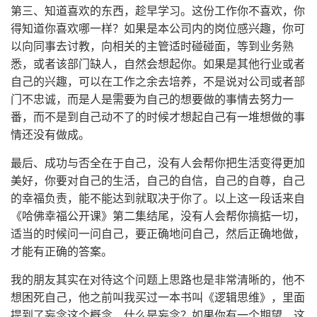
第三、知道喜欢的东西，趁早学习。这份工作你不喜欢，你
得知道你喜欢哪一样？如果是本公司内的岗位感兴趣，你可
以向同事去讨教，向相关的主管适时碰碰面，等到业务熟
悉，或者该部门缺人，自然会想起你。如果是其他行业或者
自己的兴趣，可以在工作之余去培养，不是说对公司或者部
门不忠诚，而是人是需要为自己的想要做的事情去努力一
番，而不是到自己动不了的时候才想起自己有一堆想做的事
情还没有做成。
最后、成功与否全在于自己，没有人会帮你把生活变得更加
美好，你要对自己的生活，自己的自信，自己的自尊，自己
的幸福负责，能不能达到就取决于你了。以上这一段话来自
《哈佛幸福公开课》第二集结尾，没有人会帮你搞掂一切，
适当的时候问一问自己，要正确地问自己，然后正确地做，
才能有正确的答案。
我的朋友其实在对待这个问题上思路也是非常清晰的，他不
想困死自己，他之前叫我买过一本书叫《逻辑思维》，里面
提到了妄念这个概念，什么是妄念？如果你有一个期望，这