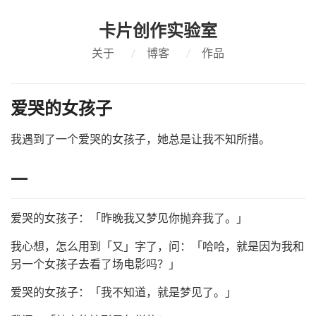
卡片创作实验室
关于
/
博客
/
作品
爱哭的女孩子
我遇到了一个爱哭的女孩子，她总是让我不知所措。
一
爱哭的女孩子：「昨晚我又梦见你抛弃我了。」
我心想，怎么用到「又」字了，问：「哈哈，就是因为我和
另一个女孩子去看了场电影吗？」
爱哭的女孩子：「我不知道，就是梦见了。」