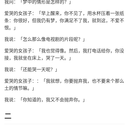
我问：「梦中的情形是怎样的？」
爱哭的女孩子：「早上醒来，你不见了，用水杯压着一张纸
条：你很好，但我仍有梦，你满足不了我，就到这，不爱不
恨。」
我说：「怎么那么像电视剧的片段呢？」
爱哭的女孩子：「我也觉得像。然后，我打电话给你，你没
接，我就坐在床上，哭了一天。」
我说：「还能哭一天呢？」
爱哭的女孩子：：「我就想，你要抛弃我，也不要来个那么
土的情节嘛。」
我说：「你知道的，我又不会抛弃你。」
二