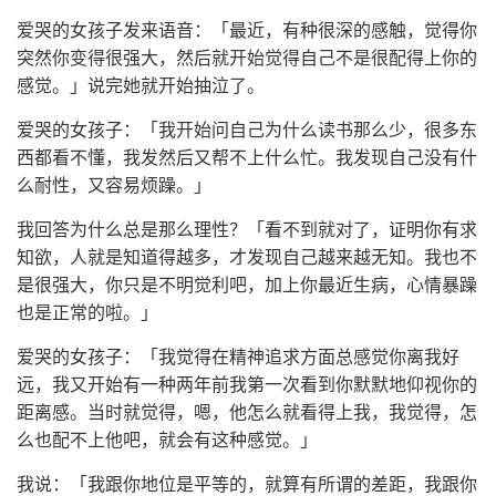
爱哭的女孩子发来语音：「最近，有种很深的感触，觉得你
突然你变得很强大，然后就开始觉得自己不是很配得上你的
感觉。」说完她就开始抽泣了。
爱哭的女孩子：「我开始问自己为什么读书那么少，很多东
西都看不懂，我发然后又帮不上什么忙。我发现自己没有什
么耐性，又容易烦躁。」
我回答为什么总是那么理性？「看不到就对了，证明你有求
知欲，人就是知道得越多，才发现自己越来越无知。我也不
是很强大，你只是不明觉利吧，加上你最近生病，心情暴躁
也是正常的啦。」
爱哭的女孩子：「我觉得在精神追求方面总感觉你离我好
远，我又开始有一种两年前我第一次看到你默默地仰视你的
距离感。当时就觉得，嗯，他怎么就看得上我，我觉得，怎
么也配不上他吧，就会有这种感觉。」
我说：「我跟你地位是平等的，就算有所谓的差距，我跟你