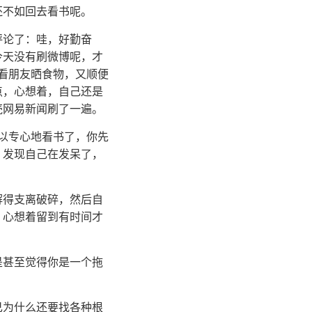
还不如回去看书呢。
评论了：哇，好勤奋
今天没有刷微博呢，才
看朋友晒食物，又顺便
点，心想着，自己还是
壳网易新闻刷了一遍。
可以专心地看书了，你先
，发现自己在发呆了，
解得支离破碎，然后自
，心想着留到有时间才
是甚至觉得你是一个拖
己为什么还要找各种根