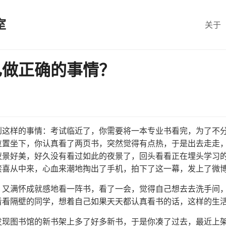
室
关于
己做正确的事情？
到这样的事情：考试临近了，你需要将一本专业书看完，为了不
位置坐下，你认真看了两页书，突然觉得有点热，于是出去走走
夜景好美，好久没有看过如此的夜景了，回头看看正在埋头学习
禁喜从中来，心血来潮地掏出了手机，拍下了这一幕，发上了微
，又满怀成就感地看一阵书，看了一会，觉得自己想去去洗手间
看看隔壁的同学，想着自己如果天天都认真看书的话，这样的生
发现图书馆的新书架上多了好多新书，于是你凑了过去，最近上