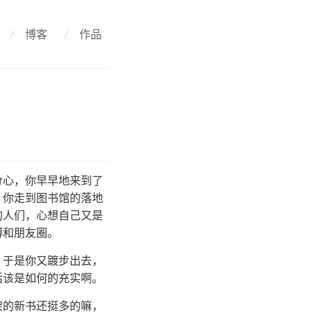
/
博客
/
作品
分心，你早早地来到了
，你走到图书馆的落地
的人们，心想自己又是
博和朋友圈。
，于是你又踱步出去，
活该是如何的充实啊。
架的新书还挺多的嘛，