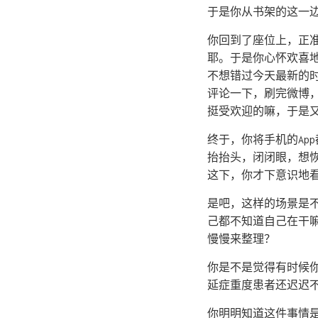
于是你从书架的这一
你回到了座位上，正
耶。于是你心怀欢喜
不想错过今天最新的
评论一下，刷完微博
挺受欢迎的嘛，于是
终于，你将手机的Ap
抬抬头，闭闭眼，想
这下，你才下意识地
是吧，这样的场景是
己都不知道自己在干
慢慢来整理？
你是不是觉得有时候
延症重度患者还迟迟
你明明知道这件事情