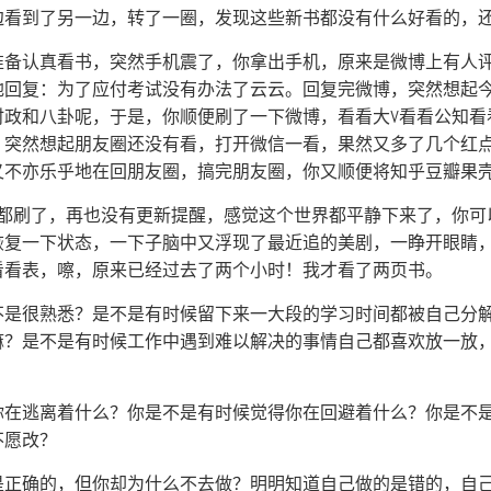
边看到了另一边，转了一圈，发现这些新书都没有什么好看的，
准备认真看书，突然手机震了，你拿出手机，原来是微博上有人
地回复：为了应付考试没有办法了云云。回复完微博，突然想起
时政和八卦呢，于是，你顺便刷了一下微博，看看大V看看公知看
，突然想起朋友圈还没有看，打开微信一看，果然又多了几个红
又不亦乐乎地在回朋友圈，搞完朋友圈，你又顺便将知乎豆瓣果
p都刷了，再也没有更新提醒，感觉这个世界都平静下来了，你
恢复一下状态，一下子脑中又浮现了最近追的美剧，一睁开眼睛
看看表，嚓，原来已经过去了两个小时！我才看了两页书。
不是很熟悉？是不是有时候留下来一大段的学习时间都被自己分
嘛？是不是有时候工作中遇到难以解决的事情自己都喜欢放一放
你在逃离着什么？你是不是有时候觉得你在回避着什么？你是不
不愿改？
是正确的，但你却为什么不去做？明明知道自己做的是错的，自