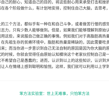
养自己的耐心，知道自己的目的，将这些耐心用来承受打击和挫
道在各个阶段做什么，有计划地安排，控制住自己大脑，去思考
上的三个方法，都似乎有一种在和自己斗争，或者做苦行僧的感
意志力，只有少数人能够做到。但是，如果我们能够理解到原始
利用这些，来说服自己做正确的事情。例如我们对于高脂肪高热
，在先祖生存的贫瘠环境中，脂肪和热量是稀缺的，因此需要吃
到来；而当你进一步意识到自己无法自制的原因是因为你大脑的
代的时候，你就会觉得任由原始认知模块这个老家伙控制自己是
就不希望自己是愚蠢的；进而，认识到以上的这些知识，认识到
则让人在情绪上感到聪明和愉悦。这样，我们就可以利用以上学
笨方法实验室：世上无难事，只怕笨方法