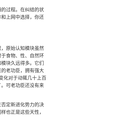
通的过程。在纠结的状
作和上网中选择，你还
。
献，原始认知模块虽然
对于食物、性、自然环
知模块久远得多。它们
来的老功臣，拥有强大
种变化对于动辄几十上百
了。可老功臣还没有来
在否定新进化势力的决
同样也正是这些天性，