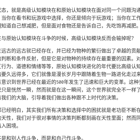
状态，就是高级认知模块在和原始认知模块在面对同一个问题沟
，当你在看书和玩游戏中选择，你还是倾向于玩游戏；当你在工
明知道自己想减肥，但是面对食物还是告诉自己，先吃饱再减肥
在与原始认知模块在斗争的时候，高级认知模块反而会输掉呢？
在远古的远古就已经存在，并已经为物种的繁衍做出了卓越的贡
的判断和条件反射，但是它是对物种的持续存在最重要的因素。
互行为、道德和情绪等等，原始认知模块进化的年代要比高级认
脑要久远得多，它们就像是漫长岁月中跟随着生物一路进化走过
意识到世界已经在最近的500年发生了迅速和巨大的变革。这
说只是恍然一瞬，然而就是在这一瞬间，这个世界就完全不一样
着我们的大脑，引导着我们做出各种跟不上时代的决策。
都已经明白，其实我们所有决策和选择中的困扰就是老功臣不断
的天性，我们对于很对事情的决策判断都刻画在天性里面；然而
陷入困境。
不是和别人作斗争，而是和自己作斗争。