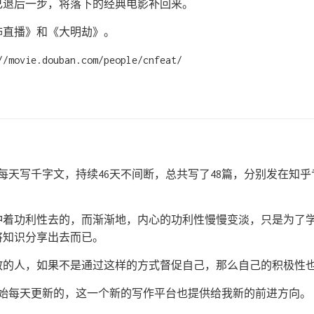
己退后一步，将落下的经典电影补回来。
怖直播》和《大明劫》。
vie.douban.com/people/cnfeat/
开始写每天写千字文，持续46天不间断，总共写了48篇，分别发在知
冲着功利性去的，而渐渐地，内心的功利性慢慢变淡，只是为了
将知识分享出去而已。
散的人，如果不是通过这样的方式督促自己，那么自己的积极性
开始每天更新的，这一个新的写作平台也提供给我新的前进方向。