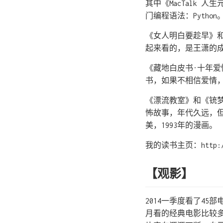
其中《MacTalk 
门编程语法：Pyth
《女人明白要趁早》和
起来看的，是王潇的
《藏地白皮书·十年
书，如果不相信爱情
《漂流教室》和《铳
怖故事，年代久远，
美，1993年的漫画。
我的读书主页：http://bo
【观影】
2014一季度看了4
月看的经典电影比较