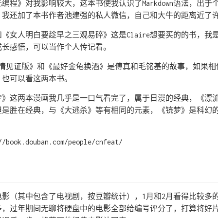
人生元编程》对我影响较大，这本书使我认识了Markdown语法，出
on。我还加了本书作者池建强的私人微信，自己和大牛的距离近了
《女人明白要趁早之三观易碎》这是Claire想要买的的书，我
成长感悟，可以当作个人传记看。
爱情见证版》和《最好金龟换酒》是傅真和毛铭基的故事，如果相
，也可以看这两本书。
梦》这两本漫画我几乎是一口气看完了，属于日漫的经典，《漂
但是胜在经典，与《大逃杀》等有相同的元素，《铳梦》是科幻
ok.douban.com/people/cnfeat/
5部电影（其中包含了电视剧，按豆瓣统计），1月和2月看得比较多
多，过年期间无聊将硬盘中的电影全部给编号评分了，打算将好