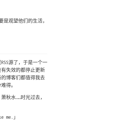
主要是观望他们的生活，
RSS源了，于是一个一
没有失效的都停止更新
新的博客们都值得我去
分难得。
鹏、萧秋水……时光过去，
。
e me.」