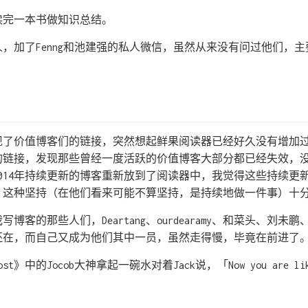
读完一本书做知识总结。
，加了Fenng和池建强的私人微信，虽然从来没有问过他们，
。
了价值博客们的链接，突然想起鲜果阅读器已经好久没有增加过
的链接，发现那些曾经一度活跃的价值博客大部分都已经失效，
014年持续更新的博客重新放到了阅读器中，我觉得这些持续更
，这种坚持（在他们看来可能不算坚持，是持续地做一件事）十
博客的那些人们，Deartang、ourdearamy、和菜头、刘未
还在，而自己又成为他们其中一员，虽然走得慢，毕竟在前进了
》中的Jocob大神拿起一碗水对着Jack说，「Now you are lik