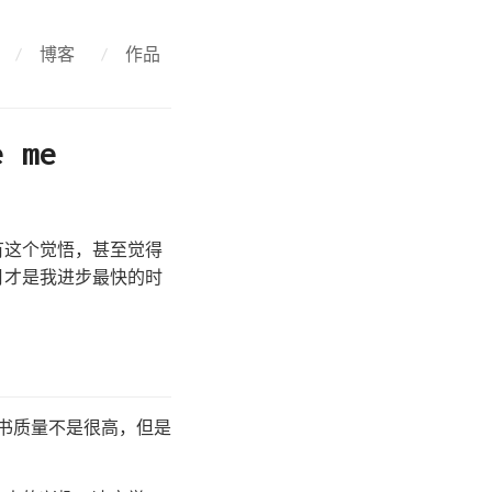
/
博客
/
作品
 me
有这个觉悟，甚至觉得
月才是我进步最快的时
书质量不是很高，但是