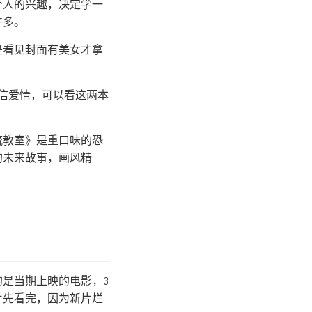
于个人的兴趣，决定学一
许多。
是看见封面有美女才拿
信爱情，可以看这两本
流教室》是重口味的恐
的未来故事，画风精
的是当期上映的电影，3
片先看完，因为新片烂