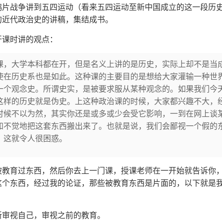
的鸦片战争讲到五四运动（看来五四运动至新中国成立的这一段历
的近代政治史的讲稿，集结成书。
开课时讲的观点：
课，大学本科都在开，但是名义上讲的是历史，实际上却不是当
使在历史系也是如此。这种课的主要目的是想给大家灌输一种世
一个观念史。所谓史实，是被要求服从某种观念的。如果我们今
这样的历史就是伪史。上这种政治课的时候，大家都兴趣不大，
时候不以为然，其实你还是或多或少会受它影响，一到在网上谈
知不觉地把这套东西搬出来了。也就是说，我们会鄙视一个假的
。这就令人很困惑。
被教育过东西，然后你去上一门课，授课老师在一开始就告诉你
这个东西，经过我的论证，那些被教育东西是片面的，以下就是
新审视自己，审视之前的教育。