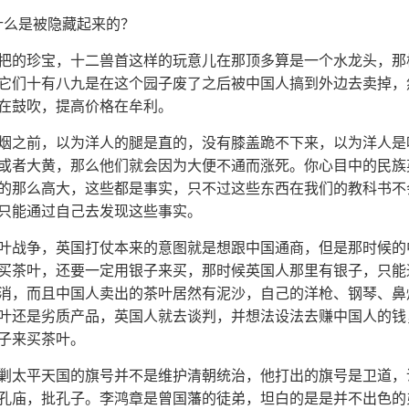
什么是被隐藏起来的？
把的珍宝，十二兽首这样的玩意儿在那顶多算是一个水龙头，那
它们十有八九是在这个园子废了之后被中国人搞到外边去卖掉，
在鼓吹，提高价格在牟利。
烟之前，以为洋人的腿是直的，没有膝盖跪不下来，以为洋人是
或者大黄，那么他们就会因为大便不通而涨死。你心目中的民族
的那么高大，这些都是事实，只不过这些东西在我们的教科书不
只能通过自己去发现这些事实。
叶战争，英国打仗本来的意图就是想跟中国通商，但是那时候的
买茶叶，还要一定用银子来买，那时候英国人那里有银子，只能
消，而且中国人卖出的茶叶居然有泥沙，自己的洋枪、钢琴、鼻
叶还是劣质产品，英国人就去谈判，并想法设法去赚中国人的钱
子来买茶叶。
剿太平天国的旗号并不是维护清朝统治，他打出的旗号是卫道，
孔庙，批孔子。李鸿章是曾国藩的徒弟，坦白的是是并不出色的