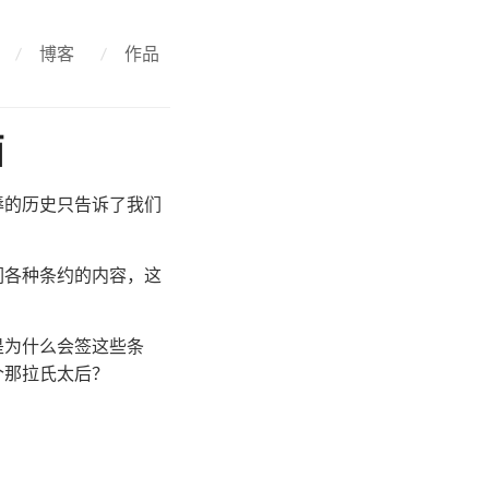
/
博客
/
作品
西
辱的历史只告诉了我们
们各种条约的内容，这
。
是为什么会签这些条
个那拉氏太后？