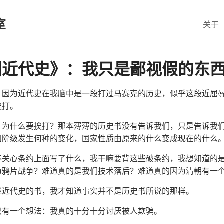
室
关于
国近代史》：我只是鄙视假的东
，因为近代史在我脑中是一段打过马赛克的历史，似乎这段近屈
挨打。
？为什么要挨打？那本薄薄的历史书没有告诉我们，只是告诉我
国阶级发生何种的变化，国家性质由原来的什么变成现在的什么
不关心条约上面写了什么，我干嘛要背这些破条约，我想知道的
为鸦片战争？难道真的是我们技术落后？难道真的因为清朝有一
述近代史的书，我才知道事实并不是历史书所说的那样。
只有一个想法：我真的十分十分讨厌被人欺骗。