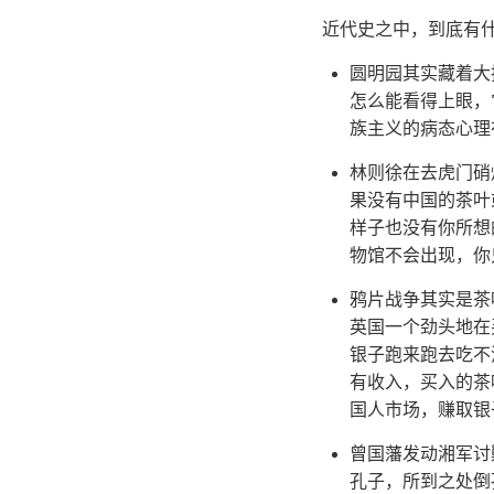
近代史之中，到底有
圆明园其实藏着大
怎么能看得上眼，
族主义的病态心理
林则徐在去虎门硝
果没有中国的茶叶
样子也没有你所想
物馆不会出现，你
鸦片战争其实是茶
英国一个劲头地在
银子跑来跑去吃不
有收入，买入的茶
国人市场，赚取银
曾国藩发动湘军讨
孔子，所到之处倒