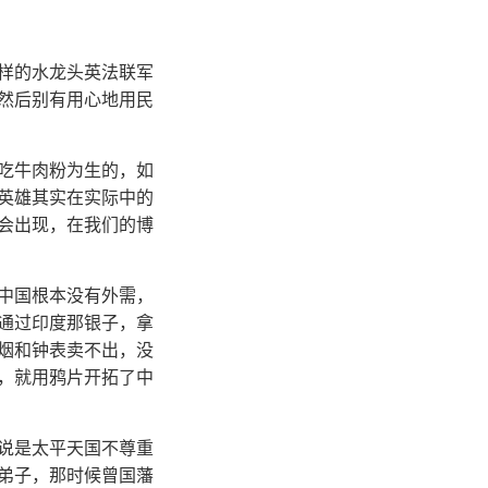
样的水龙头英法联军
然后别有用心地用民
吃牛肉粉为生的，如
英雄其实在实际中的
会出现，在我们的博
中国根本没有外需，
通过印度那银子，拿
烟和钟表卖不出，没
，就用鸦片开拓了中
说是太平天国不尊重
弟子，那时候曾国藩