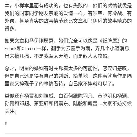
本，小样本里面有成功的，也有失败的，他们的感情就像是
我们的同事同学朋友亲戚的爱情一样，有吵架、有冷战、有
外遇，甚至真实的故事情节还比文章和马伊琍的故事精彩的
得多。
如果文章和马伊琍愿意，她们完全可以像是《纸牌屋》的
Frank和Claire一样，翻手为云覆手为雨，弄几个小道消息
出来搞几搞，不是我军太无能，而是敌人太狡猾。
总之，明星的婚姻有时充斥着太多的可能性，感叹归感叹，
但是自己还是得有自己的判断，简单地，这件事就当作是隔
壁家又摔碟子了的事情看待，自己家不摔就可以了。
类似还有杨幂和刘恺威、白百何跟陈羽凡、黄晓明和杨颖、
孙俪和邓超、萧亚轩和柯震东、陆毅和鲍蕾……大家不妨持续
关注。
#