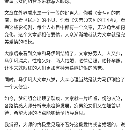
金童玉女的组合本来就惹人眼球。
文章在外界看来是一个一等的好男人，你看《奋斗》的向
南，你看《蜗居》的小贝，你看《失恋33天》的王小贱，看
完这些影视剧，每个人心目中都有一个文章，无论角色如何
变化，这个文章都相信爱情，大众渐渐地就认为文章就是完
美爱情的楷模。
大家后来看到文章和马伊琍结婚了，文章好男人，人又帅，
马伊琍漂亮，性格又好，两人结婚，晒情侣照，晒怀孕照，
让本来就眼红的人们更加有种羡慕嫉妒恨的感觉。
同时，马伊琍大文章八岁，大众心理当然是认为马伊琍捡了
一个大便宜。
如今，梦幻组合出现了裂痕，大家就一片唏嘘，纷纷议论，
各路情感大师分析未来趋势发展，痴男怨女们又在翘首以
待，希望大师的指点能够给予指导意见。
我觉得，大师的终极意见是不看好这段爱情或者婚姻的。说