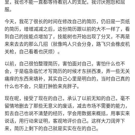
里，我也不能一直都等待着别人的支配，我讨厌抱怨和屈
服。
今天，我花了很长的时间在修改自己的简历，仍旧是一页纸
的简历，增增减减之后，这份简历跟以前的大不一样了，看
到自己的技能点增加了，技能树也开始出现了分叉，不再是
来来去去的那么几招（就像鸣人只会分身，路飞只会橡皮机
关枪，自己看着也厌烦）。
以前，自己很怕整理简历，害怕面对自己，害怕什么也不
会，于是临急临忙才写简历的时候才东拼西凑，弄一些无关
痛痒的东西来填补，其实自己心里是明白的，当时自己真的
什么也不会，只是打肿脸来充胖子。
现在呢，接受了现在的自己，承认了以前无知的自己，毫不
留情地删去了那些无意义的废话，减去市场不需要的能力，
剪去自己也说不清楚的经历，学会用数据来概括，用事实来
说话，用行动来证明，客观地评价自己。这样大刀阔斧下
来，简历上剩下的自己就是实实在在的自己。