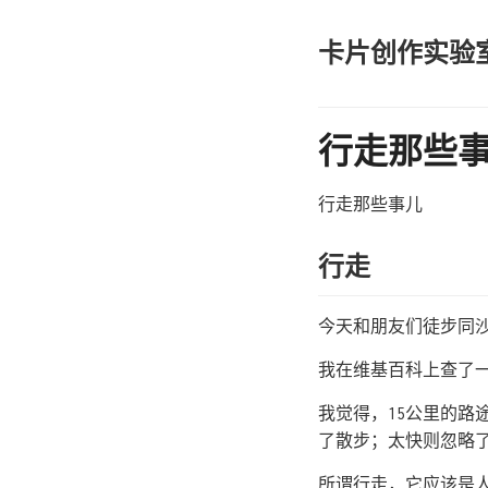
卡片创作实验
行走那些
行走那些事儿
行走
今天和朋友们徒步同沙
我在维基百科上查了一下「
我觉得，15公里的路
了散步；太快则忽略
所谓行走，它应该是