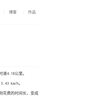
/
博客
/
作品
速4.18公里。
43 km/h。
慢则花费的时间长，变成