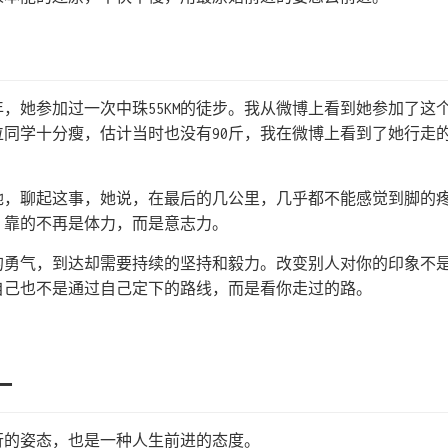
2年，她参加过一次中珠55KM的徒步。我从微博上看到她参加了
位同学十分瘦，估计当时也没有90斤，我在微博上看到了她行走
她，聊起这事，她说，在最后的几公里，几乎都不能感觉到脚的
，靠的不再是体力，而是意志力。
的勇气，到达却需要持续的坚持和毅力。改变别人对你的印象不
自己也不是通过自己定下的路线，而是看你走过的路。
。
一
行的姿态，也是一种人生前进的态度。