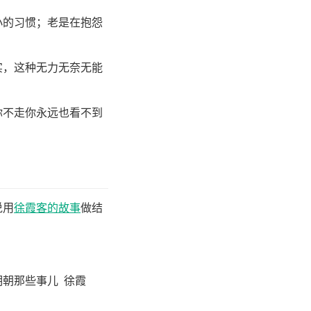
小的习惯；老是在抱怨
实，这种无力无奈无能
。
你不走你永远也看不到
说用
徐霞客的故事
做结
朝那些事儿 徐霞