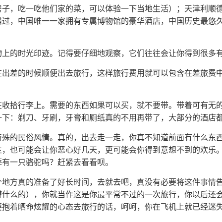
房子，吃一吃他们家的菜，可以体验一下当地生活）；天津利顺
错过，中国唯一一家拥有专属博物馆的豪华酒店，中国历史最悠
文物上的时光印迹。记得要仔细地观察，它们往往会让你得到很多
以在出差的时候顺便出去旅行，这样旅行费用就可以包含在差旅费
费在收拾行李上。需要的东西如果可以买，就不要带。带着可有无
一下：剃刀、牙刷，牙膏和厕纸真的不用再带了，大部分的酒店
地特殊的民俗风情。真的，出去走一走，你真不知道前面有什么东
生，也可能会让你恶心好几天，更可能会你得到意想不到的欢乐
葬有一只骆驼吗？赶紧去看看呗。
一个地方真的准备了好长时间，去就去吧，真没有必要将这件事情
博什么的），你就当作这是你最平常不过的一次旅行，你以后还
要抱着晒命炫耀的心态去旅行的话，呵呵，你在飞机上就已经迷