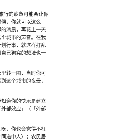
。
旅行的疲惫可能会让你
时候，你就可以这么
样的清晨，再花上一天
这个城市的声音。在我
计划行事，就这样打乱
回自己狗窝的想法也一
公里转一圈，当时你可
看到这个城市的夜景，
要知道你的快乐是建立
「外部效应」（「外部
几晚，你也会觉得不枉
个同道中人）；农民居