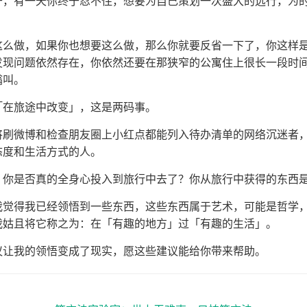
于，有一天你终于忍不住，想要为自己策划一次盛大的远行，为
这么做，如果你也想要这么做，那么你就要反省一下了，你这样
发现问题依然存在，你依然还要在那狭窄的公寓住上很长一段时
嗡叫。
「在旅途中改变」，这是两码事。
将刷微博和检查朋友圈上小红点都能列入待办清单的网络沉迷者
态度和生活方式的人。
：你是否真的全身心投入到旅行中去了？你从旅行中获得的东西
我觉得我已经领悟到一些东西，这些东西属于艺术，可能是哲学
我姑且将它称之为：在「有趣的地方」过「有趣的生活」。
议让我的领悟变成了现实，愿这些建议能给你带来帮助。