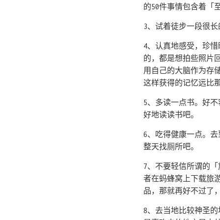
的50件事情包含着
3、试着徒步一段很长
4、认真地感受，珍
的，都是想拍些照片
用自己的大脑作为存
这样获得的记忆远比
5、多读一点书。好
好地读读书吧。
6、吃得健康一点。
整天找厕所吧。
7、不要轻信所谓的「
者在蚂蜂窝上下载旅
品，那就再好不过了
8、去当地比较神圣