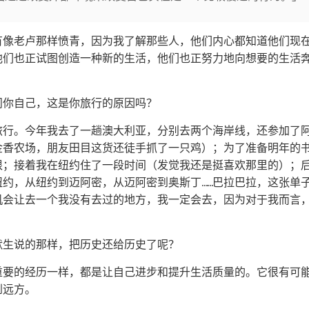
有像老卢那样愤青，因为我了解那些人，他们内心都知道他们现
他们也正试图创造一种新的生活，他们也正努力地向想要的生活
问你自己，这是你旅行的原因吗？
旅行。今年我去了一趟澳大利亚，分别去两个海岸线，还参加了
金香农场，朋友田目这货还徒手抓了一只鸡）；为了准备明年的
根；接着我在纽约住了一段时间（发觉我还是挺喜欢那里的）；
纽约，从纽约到迈阿密，从迈阿密到奥斯丁……巴拉巴拉，这张单
机会让去一个我没有去过的地方，我一定会去，因为对于我而言
默生说的那样，把历史还给历史了呢？
重要的经历一样，都是让自己进步和提升生活质量的。它很有可
到远方。