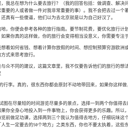
候，我总在想为什么要去旅行？（我的回答包括：做调查、解决
常重要的人或者做一件对我非常重要的事）。我不会把去过一个
，还真有一些傻逼，他们以为去北京就是以为自己好汉了。
的地，你便会参考各种的旅行指南。要节制花费，要优化旅行计
，如果你真的这样做，你的旅行会变得相当没意义，你需要专注
能想着如何省钱、想着计算你放假的时间、想控制预算穷游欧洲
的方式来思考旅行。
些与众不同的建议，这篇文章里，我不仅要告诉他们的旅行的想
议
要的行李。真的，很东西你都会原封不动地带回来，如果你这样做
要试图在尽量短的时间游览尽量多的景点，选择一到两个你值得去
如果你全身心地投入到一件事物上，你会获得更多的乐趣。所以
游览前做足功课，选择两到三个我认为值得去地方，仔细玩味这
「人生一定要去的50个地方」之类东西，你也不要太执着，这些