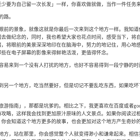
「至少要为自己留一次长发」一样，你喜欢做就做，当作一件任务
的路。
惜眼前的景象，就像这就是你最后一次来到这个地方一样。我知道
回去做纪念的，同时，我也希望大家也花点时间，感受当下，将
储，将眼前的美景深深地印在在脑海中，努力的地记住，用心地
那些在电子屏幕的影像来得鲜艳活泼，更值得怀念。
不容易来到一个没有人打扰的地方，也好不容易得到一段宁静的时
去到另一个地方，吃当然要好，但是切记不要乱吃东西，如果吃坏
旅游指南」，那都是坑爹的。相比之下，我更喜欢在百度或者goo
游攻略，这样我会找到更加原汁原味的人文景点。如果你阅读过
，你会知道这个地方更多的故事，也会更加对这个地方产生奇妙
的地方，站在那里，你会感觉整个人就变得渺小和谦卑起来。相信