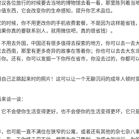
我建议各位旅行的时候要去当地的博物馆去看一看，那里陈列着当
价值东西，它会改变你的生命感知，提升你艺术品位。
国家的时候，你不用更改你的手机收费套餐，不是因为这样能省钱
如果你真的要联系别人，就用微信吧，真的很省钱）。
家。不用去外国，中国还有很多值得去探索的地方，你可以去一去
以去西南，那里有更多奇异的故事在等着你；你也可以去去大东
诉你。还有，你可以发掘一下你所在省市，你没去过的，你都可
拍摄自己正跳起来时的照片！这可以让一个无聊沉闷的成年人顿时
再来谈一谈：
。它不会使你生活变得更好，也不会使你的生活变得更坏，它只
作，也可能一直不满住在狭窄的公寓，或者还有其他的杂七杂八