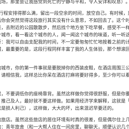
战场，那里会让我感觉到死亡的宁静与平和，令人安详和叹息）
将行程安排得那么满，留出一段空余的时间，放空自己。有时候，
后你会突然觉得这段旅行其实没有什么意思，不如回去了。这个
来，去附近的公园散散步，然后找个地方坐下吃早餐，感受不一
个城市，看一看这个城市的人，闻一闻这个城市的味道，听一听
行：我可以自由支配我的时间，不一定要匆匆忙忙地按着之前的
谓，最重要的是，这段行程同样丰富了我的人生体验，那个想滚
新的城市，你的第一件事就是要脱掉你的西装皮鞋，在酒店周围三
，请相信我，这样总比你呆在酒店打麻将要好得多，至少你可以
时候，不要调低你的座椅靠背。虽然这样做你觉得很舒服，但是你
，推己及人，最好就不要这样做。如果用经济学来解释，这就是
就是损人利己），这样做，大大的坏，出来混迟早要还的。
异的旅店。虽然这些旅店的居住环境有时真的很差，但是偶尔住上
的：青年旅舍（和一大帮人住在一间房里，聊聊天，顺便认识几