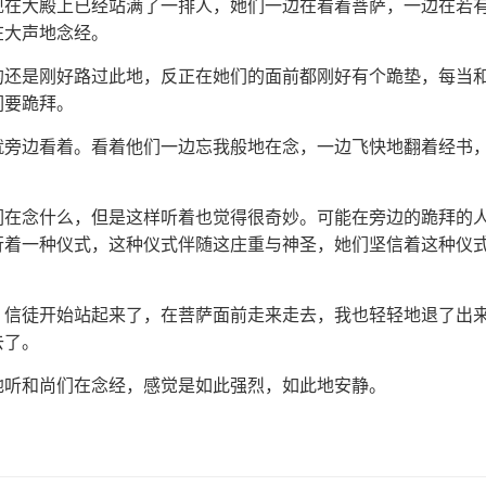
现在大殿上已经站满了一排人，她们一边在看着菩萨，一边在若
在大声地念经。
的还是刚好路过此地，反正在她们的面前都刚好有个跪垫，每当
们要跪拜。
就旁边看着。看着他们一边忘我般地在念，一边飞快地翻着经书
们在念什么，但是这样听着也觉得很奇妙。可能在旁边的跪拜的
行着一种仪式，这种仪式伴随这庄重与神圣，她们坚信着这种仪
，信徒开始站起来了，在菩萨面前走来走去，我也轻轻地退了出
去了。
地听和尚们在念经，感觉是如此强烈，如此地安静。