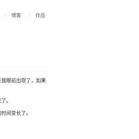
/
博客
/
作品
在我眼前出现了，如果
家了。
的时间变长了。