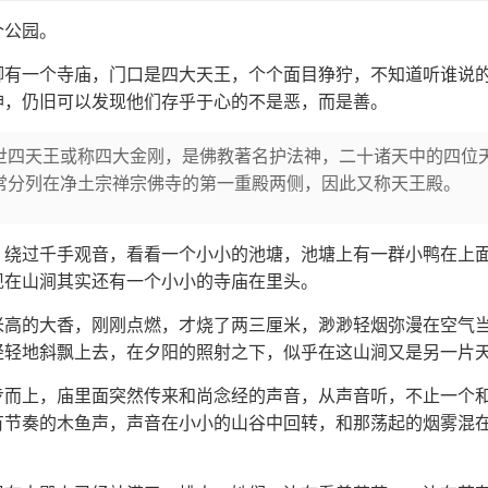
个公园。
脚有一个寺庙，门口是四大天王，个个面目狰狞，不知道听谁说
神，仍旧可以发现他们存乎于心的不是恶，而是善。
世四天王或称四大金刚，是佛教著名护法神，二十诸天中的四位
常分列在净土宗禅宗佛寺的第一重殿两侧，因此又称天王殿。
，绕过千手观音，看看一个小小的池塘，池塘上有一群小鸭在上
现在山涧其实还有一个小小的寺庙在里头。
米高的大香，刚刚点燃，才烧了两三厘米，渺渺轻烟弥漫在空气
轻轻地斜飘上去，在夕阳的照射之下，似乎在这山涧又是另一片
步而上，庙里面突然传来和尚念经的声音，从声音听，不止一个
有节奏的木鱼声，声音在小小的山谷中回转，和那荡起的烟雾混