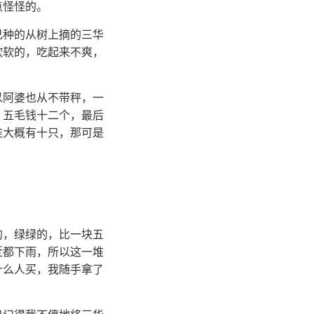
点怪怪的。
己种的从树上摘的三华
软软的，吃起来不爽，
以阿婆也从不带秤，一
，五毛钱十二个，最后
堆大概有十只，那可是
的，绿绿的，比一块五
近都下雨，所以这一堆
什么人买，我随手拿了