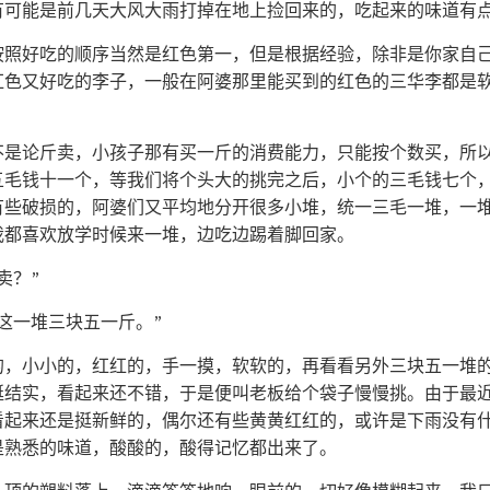
有可能是前几天大风大雨打掉在地上捡回来的，吃起来的味道有
按照好吃的顺序当然是红色第一，但是根据经验，除非是你家自
红色又好吃的李子，一般在阿婆那里能买到的红色的三华李都是
不是论斤卖，小孩子那有买一斤的消费能力，只能按个数买，所
五毛钱十一个，等我们将个头大的挑完之后，小个的三毛钱七个
有些破损的，阿婆们又平均地分开很多小堆，统一三毛一堆，一
我都喜欢放学时候来一堆，边吃边踢着脚回家。
卖？”
这一堆三块五一斤。”
的，小小的，红红的，手一摸，软软的，再看看另外三块五一堆
挺结实，看起来还不错，于是便叫老板给个袋子慢慢挑。由于最
看起来还是挺新鲜的，偶尔还有些黄黄红红的，或许是下雨没有
是熟悉的味道，酸酸的，酸得记忆都出来了。