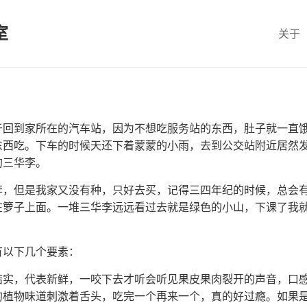
室
关于
于回到家所在的汽车站，因为不想吃服务站的东西，肚子就一直
东西吃。下车的时候天还下着蒙蒙的小雨，去到公交站附近居然
的三华李。
李，但是我家又没有种，只好去买，记得三四年纪的时候，总会
在箩子上面。一堆三华李远远看过去就是绿色的小山，下课了我
有以下几个要素：
结实，代表新鲜，一咬下去才听会听见果皮果肉裂开的声音，口
的植物味道刺激着舌头，吃完一个再来一个，真的好过瘾。如果