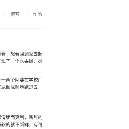
/
博客
/
作品
饿着，想着回到家去超
发现了一个水果摊，摊
有一两个阿婆在学校门
就屁颠屁颠地跑过去
感清脆而爽利，新鲜的
是软的就不新鲜，有可