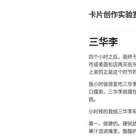
卡片创作实验
三华李
四个小时之后，我终
市或者面包店再买些
上卖的正是这个时节
我小时侯很爱吃三华
口摆卖，三华李就摆
挑。
小时候的我挑三华李
第一、挑硬的。硬就
果汁流进嘴里，酸酸