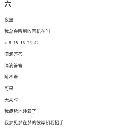
六
夜里
我总会听到收音机在叫
4 8 15 16 23 42
滴滴答答
滴滴答答
睡不着
可是
天亮时
我疲惫地睡着了
我梦见梦在梦的彼岸朝我招手