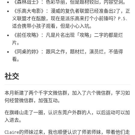
《森林战士》：色彩华丽，但是题材较旧，内容空洞。
《乐高大电影》：漫威的复仇者联盟已经准备出2了，正
义联盟才在酝酿，现在是派乐高来打个小前锋吗？P.S.
适合携带小孩子观看，但是小心入坑。
《前任攻略》：凡是片名出现「攻略」二字的都是烂
片。
《同桌的妳》：跟风之作，题材烂，演员烂，不值得
看。
社交
本月新建了两个千字文微信群，加入了六个微信群，学习如
何经营微信群，加强互动。
在旗峰山走了一圈，认识东莞户外群的人，以后运动可以加
入进去。
Claire的师妹过来，我也顺便认识了师弟师妹，带着他们走