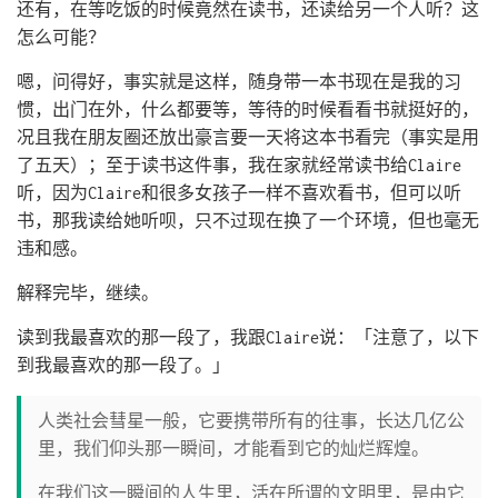
还有，在等吃饭的时候竟然在读书，还读给另一个人听？这
怎么可能？
嗯，问得好，事实就是这样，随身带一本书现在是我的习
惯，出门在外，什么都要等，等待的时候看看书就挺好的，
况且我在朋友圈还放出豪言要一天将这本书看完（事实是用
了五天）；至于读书这件事，我在家就经常读书给Claire
听，因为Claire和很多女孩子一样不喜欢看书，但可以听
书，那我读给她听呗，只不过现在换了一个环境，但也毫无
违和感。
解释完毕，继续。
读到我最喜欢的那一段了，我跟Claire说：「注意了，以下
到我最喜欢的那一段了。」
人类社会彗星一般，它要携带所有的往事，长达几亿公
里，我们仰头那一瞬间，才能看到它的灿烂辉煌。
在我们这一瞬间的人生里，活在所谓的文明里，是由它