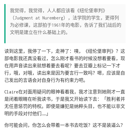
我觉得，我觉得，人人都应该看《纽伦堡审判》
（Judgment at Nuremberg），法学院的学生，更得列
为必修课，这部拍于1961年的电影，告诉了我们战后的
文明是建立在什么基础上的。
读到这里，我停了一下，走神了：咦，《纽伦堡审判》？这
部电影我还真没看过，怎么刚才看书的时候没想着要看，现
在用声音读出来就想着要去看呢？要去豆瓣上标记一下才
行，哦，对哦，读出来是因为要言行一致吗？嗯，应该是自
己发出的言语会对自身行为有约束力吧。
Claire在对面用疑问的眼神看着我，我才注意到她刚才一直
是闭着眼睛在听我读书，于是我又开始读下去：「胜利者并
无任意惩罚的特权。即使是嫌犯是纳粹头目，也不能以非文
明的手段对付他们……」
你可能会问，你怎么会带着一本书去吃饭？这不是装逼么？