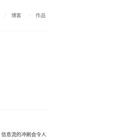
/
博客
/
作品
，信息流的冲刷会令人