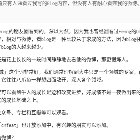
前只有人通看过我写的Blog内容，但没有人有耐心看完我的微博
nng的朋友圈看到的，深以为然，因为我也曾经翻看过Fenng的bl
，相对与微博，看blog是一种比较急于求成的方法，因为blo
blog的人越来越少。
还是花上长长的一段时间静静地去看他的微博，那更锻炼人。
「智域」这个词非常好，我们通常理解到大牛只是一个领域的专家
，它往往八爪鱼一样想四面散开，深入各个领域。
就可以看到牛人的成长足迹和改变进步，好成绩不是一夜做出来
去的成长基础之上。
还有公众号、专栏和豆瓣等可以观看。
信「cnfeat」也开放添加中，有兴趣的朋友可以添加。
的微博？