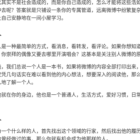
化其实不是社会造成的，而是你自己造成的，怎么才能将这些浩
中去呢？答案就是只铺设一条你的专属管道，远离微博中纷繁复
让自己安静地在一间小屋学习。
人
人是一种最简单的方式，看消息，看转发，看评论。如果你想知道
？你崇拜的偶像又要去哪里开演唱会？这基本是关注别人微博的
浅，我们总说一个人是一本书，如果将微博的内容全部打印出来
仅凭几句话实在难以看到他的内心想法，想要深入的阅读他，那
入地了解一个人。
他就在你的身边，他也是一个普通人，生活方式，爱好习惯，日
人
为一个什么样的人，首先找出这个领域的行家，然后找出他的履
他曾经做过的事，那么你就有机会成为他那样的人。