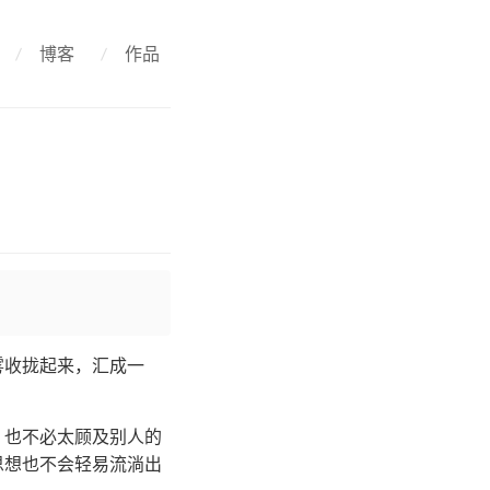
/
博客
/
作品
雾收拢起来，汇成一
。也不必太顾及别人的
思想也不会轻易流淌出