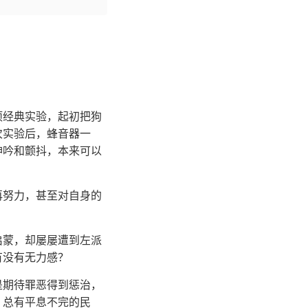
项经典实验，起初把狗
次实验后，蜂音器一
呻吟和颤抖，本来可以
再努力，甚至对自身的
启蒙，却屡屡遭到左派
有没有无力感？
是期待罪恶得到惩治，
，总有平息不完的民