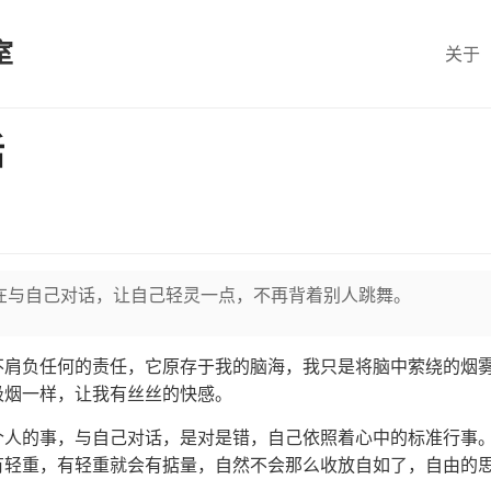
室
关于
话
在与自己对话，让自己轻灵一点，不再背着别人跳舞。
不肩负任何的责任，它原存于我的脑海，我只是将脑中萦绕的烟
吸烟一样，让我有丝丝的快感。
个人的事，与自己对话，是对是错，自己依照着心中的标准行事
有轻重，有轻重就会有掂量，自然不会那么收放自如了，自由的