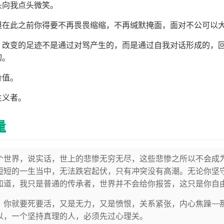
头向我点头微笑。
但在此之前你得要不再畏畏缩缩，不再缄默掩面，面对不公可以
，改变的足迹不是通过对骂产生的，而是通过自我对话形成的，
切。
价值。
主义者。
量
个世界，说实话，世上的悲惨无穷无尽，这些悲惨之所以不会成
短短的一生当中，无法跌宕起伏，只有冲突没有高潮。无论你坚
知道，我只是普通的传承者，世界并不会给你报答，这只是你自
，你就要死要活，又是无力，又是愤恨，关系紧张，内心焦躁——
所以，一个坚持真理的人，必须先过心理关。