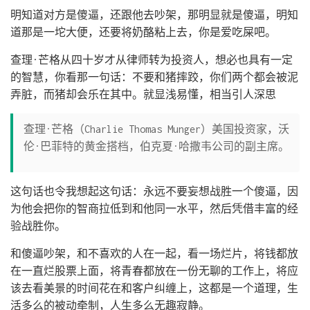
明知道对方是傻逼，还跟他去吵架，那明显就是傻逼，明知
道那是一坨大便，还要将奶酪粘上去，你是爱吃屎吧。
查理·芒格从四十岁才从律师转为投资人，想必也具有一定
的智慧，你看那一句话：不要和猪摔跤，你们两个都会被泥
弄脏，而猪却会乐在其中。就显浅易懂，相当引人深思
查理·芒格（Charlie Thomas Munger）美国投资家，沃
伦·巴菲特的黄金搭档，伯克夏·哈撒韦公司的副主席。
这句话也令我想起这句话：永远不要妄想战胜一个傻逼，因
为他会把你的智商拉低到和他同一水平，然后凭借丰富的经
验战胜你。
和傻逼吵架，和不喜欢的人在一起，看一场烂片，将钱都放
在一直烂股票上面，将青春都放在一份无聊的工作上，将应
该去看美景的时间花在和客户纠缠上，这都是一个道理，生
活多么的被动牵制，人生多么无趣寂静。