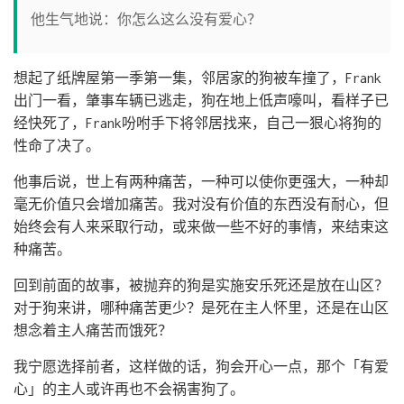
他生气地说：你怎么这么没有爱心？
想起了纸牌屋第一季第一集，邻居家的狗被车撞了，Frank
出门一看，肇事车辆已逃走，狗在地上低声嚎叫，看样子已
经快死了，Frank吩咐手下将邻居找来，自己一狠心将狗的
性命了决了。
他事后说，世上有两种痛苦，一种可以使你更强大，一种却
毫无价值只会增加痛苦。我对没有价值的东西没有耐心，但
始终会有人来采取行动，或来做一些不好的事情，来结束这
种痛苦。
回到前面的故事，被抛弃的狗是实施安乐死还是放在山区？
对于狗来讲，哪种痛苦更少？是死在主人怀里，还是在山区
想念着主人痛苦而饿死？
我宁愿选择前者，这样做的话，狗会开心一点，那个「有爱
心」的主人或许再也不会祸害狗了。