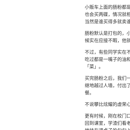
小贩车上面的肠粉都
也会买两碟，情况就
当然是谁买得多就卖
肠粉默认是打包的，
候实在应接不暇，他
不过，有些同学实在
吃过都是一嘴子的油
「菜」。
买完肠粉之后，我们
继地越过人墙，付出
餐。
不说攀比炫耀的虚荣
更有时候，刚在校门
回到课室，学渣们看