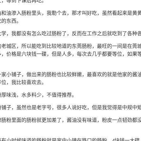
上，等到下课后再吃。
酱油和油渗入肠粉里头，我勒个去，那才叫好吃，虽然看起来是黄
吃的东西。
大学，我都没有怎么吃过肠粉了，反而在工作之后就吃到了各种
的老城区，所以能吃到比较地道的东莞肠粉，最旺的一间是在莞
多，价格是六块钱一碟，但是人多，每次去几乎都要等位，如果
一家小铺子，做出来的肠粉也比较鲜嫩，最喜欢的就是他家的酱
等位，我比较喜欢去。
粉厚味浅，水多料少，不值得推荐。
粉铺子，虽然也是老字号，很多人说好吃，但是我觉得是中规中
牌肠粉里面的肠粉就更加差了，酱油没有味道，粉皮一点韧劲都
最有小时候味道的肠粉就是家中小镇在路口的肠粉，4块钱一大碟