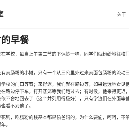
室
关于
时的早餐
是在学校，每当上午第二节的下课铃一响，同学们就纷纷地往校
没有卖肠粉的小摊，只有一个从三公里外过来卖面包肠粉的流动
们学校的门口等着；来得迟，我们就在路边等，如果远远地看见
会在路边停下车，打开蒸笼等我们跑过去；有时候，他来得更迟
依依不舍地回去了（这个并列用得极好），只有学渣们在外面等
再也看不到他了。
零花钱，吃肠粉的钱基本都是偷爸妈的，为什么要偷，呵呵，不
童年。