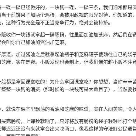
是一碟一碟已经做好的，一块钱一碟，一碟三条，我们通常都是
相当于煎饼果子加两个鸡蛋，会被用敌视的眼光对待，你知道的
谁，这种行为完全是不正当竞争行为，绝对会被排挤。
小贩收你一块钱就拿起一碟肠粉，往里面加油加芝麻，然后倒在
就会叫你自己加油加酱油加芝麻。
不厚道，加过酱油之后就拿起油瓶子和芝麻罐子使劲往自己的袋
和芝麻，实在是爽。小贩发现也会制止，但我们偶尔趁小贩不注
一般都是拿回课室吃的！为什么拿回课室吃？你想想，当你辛辛
了整整一块钱的消费（那时候的一块钱可是大数目了），当然要
心，就说在课室里飘荡的香油和芝麻的味道，实在人间美味，令
口买完肠粉，上课铃就响了，只好将放有肠粉的袋子轻轻地打个
老师迟迟还没有来就拿会出来吃两口，像我这样的守法好公民通