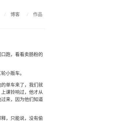
/
博客
/
作品
门口跑，看看卖肠粉的
三轮小贩车。
他的单车来了，我们就
，上课铃响过，他才从
他过来，因为他们知道
解释，只能说，没有偷