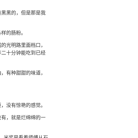
黄黑黑的，但是那是我
各样的肠粉。
城的光明路里面档口，
等二十分钟能吃到已经
油，有种甜甜的味道，
矩，没有惊艳的感觉。
没有，就是烂绵绵的一
，米浆是看着师傅从石