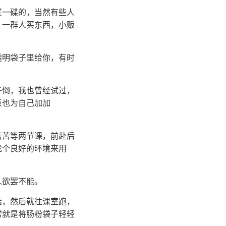
买一碟的，当然有些人
，一群人买东西，小贩
透明袋子里给你，有时
子倒，我也曾经试过，
意也为自己加加
苦苦等两节课，前赴后
找个良好的环境来用
人欲罢不能。
结，然后就往课室跑，
常就是将肠粉袋子轻轻