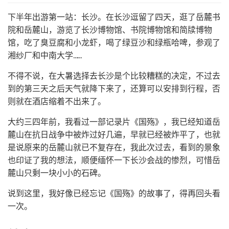
下半年出游第一站：长沙。在长沙逗留了四天，逛了岳麓书
院和岳麓山，游览了长沙博物馆、书院博物馆和简牍博物
馆，吃了臭豆腐和小龙虾，喝了绿豆沙和绿瓶哈啤，参观了
湘纱厂和中南大学……
不得不说，在大暑选择去长沙是个比较糟糕的决定，不过去
到的第三天之后天气就降下来了，还算可以安排到行程，否
则就在酒店缩着不出来了。
大约三四年前，我看过一部记录片《国殇》，我已经知道岳
麓山在抗日战争中被炸过好几遍，早就已经被炸平了，也就
是说原来的岳麓山就已不复存在，我此次过去，看到的景象
也印证了我的想法，顺便缅怀一下长沙会战的惨烈，可惜岳
麓山只剩一块小小的石碑。
说到这里，我好像已经忘记《国殇》的故事了，得再回头看
一次。