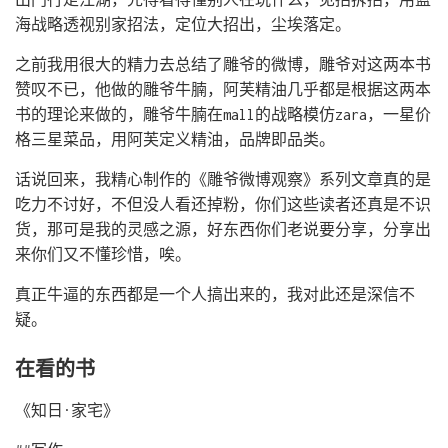
海战略透视别家招法，定位大招出，尘埃落定。
之前我用很大的精力去总结了雕爷的微博，雕爷对这两本书
赞叹不已，他做的雕爷牛腩，阿芙精油几乎都是根据这两本
书的理论来做的，雕爷牛腩在mall的战略模仿zara，一星价
格三星菜品，用阿芙定义精油，品牌即品类。
话说回来，我精心制作的《雕爷微博观察》系列文章真的是
吃力不讨好，不但没人看还掉粉，你们这些读者还真是不识
货，那可是我的灵感之源，好东西你们老说要分享，分享出
来你们又不懂珍惜，唉。
真正牛逼的东西都是一个人搞出来的，我对此还是深信不
疑。
在看的书
《知日·家宅》