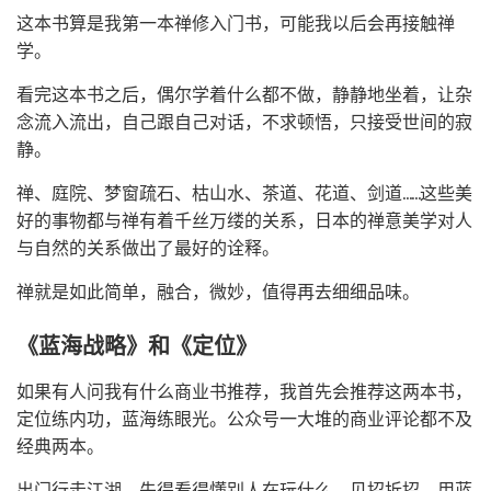
这本书算是我第一本禅修入门书，可能我以后会再接触禅
学。
看完这本书之后，偶尔学着什么都不做，静静地坐着，让杂
念流入流出，自己跟自己对话，不求顿悟，只接受世间的寂
静。
禅、庭院、梦窗疏石、枯山水、茶道、花道、剑道……这些美
好的事物都与禅有着千丝万缕的关系，日本的禅意美学对人
与自然的关系做出了最好的诠释。
禅就是如此简单，融合，微妙，值得再去细细品味。
《蓝海战略》和《定位》
如果有人问我有什么商业书推荐，我首先会推荐这两本书，
定位练内功，蓝海练眼光。公众号一大堆的商业评论都不及
经典两本。
出门行走江湖，先得看得懂别人在玩什么，见招拆招，用蓝