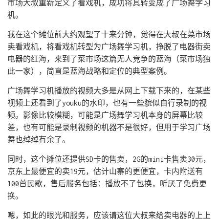
市场大叔重新定义了看戏机，成功将其转变成了广场舞学习
机。
我在这个摊位前大约观望了十来分钟，觉得在大叔在菜市场
卖看戏机，将看戏机转型为广场舞学习机，挣脱了电器街卖
电器的红海，来到了菜市场这篇无人竞争的蓝海（菜市场独
此一家），简直是蓝海战略和定位的典型案例。
广场舞学习机播放的视频大多是从网上下载下来的，在某些
视频上还看到了youku的水印，也有一些貌似自行录制的视
频。影像比较模糊，可能是广场舞学习机本身的屏幕比较
差，也有可能是录制视频的机器不是很好，但用于学习广场
舞也绰绰有余了。
同时，这个摊位还提供SD卡的售卖，2G的mini卡售卖30元，
京东上最便宜的卖19元，估计山寨的更便宜，卡内附送有
100首民歌，售后服务包括：播放不了包换，听厌了免费更
换。
嗯，如此的眼光和服务，应该请这位大叔来给卖电器的上上