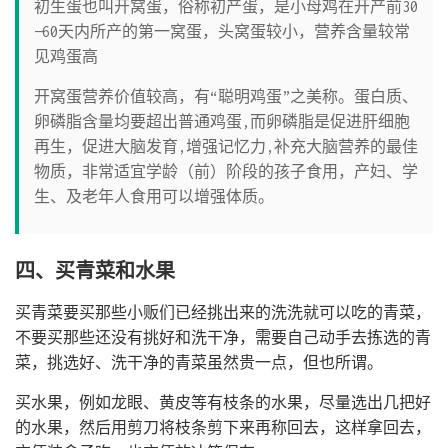
初生蛋也叫开窝蛋，俗称初产蛋，是小母鸡在开产前30
—60天内所产的第一窝蛋，头窝蛋较小，营养含量较常
见鸡蛋高
开窝蛋营养价值较高，有“聪明鸡蛋”之美称。蛋白质、
卵磷脂含量均要超出普通鸡蛋,而卵磷脂是促进肝细胞
再生，促进大脑发育,增强记忆力,补充大脑营养的最佳
物质，非常适宜学龄（前）阶段的孩子食用，产妇、学
生、及老年人食用可以增强体质。
四、买青菜和水果
买青菜要买那些小贩们已经挑出来的洗洗就可以吃的青菜，
不要买那些还没有挑好和洗干净，需要自己动手去拣选的青
菜，挑选好、洗干净的青菜虽然贵一点，但也所谓。
买水果，例如龙眼、黄皮等有枝条的水果，尽量选出几把好
的水果，然后用剪刀将枝条剪下来再称回去，这样拿回去，