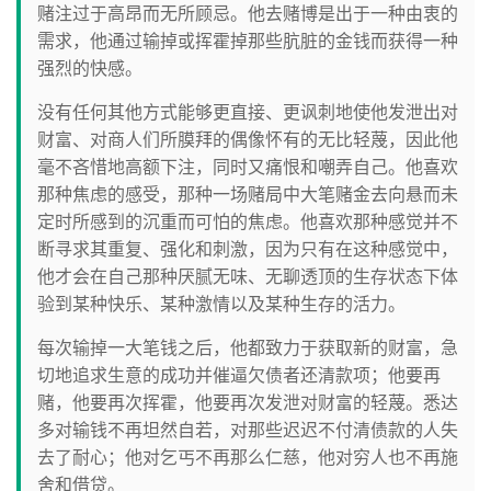
赌注过于高昂而无所顾忌。他去赌博是出于一种由衷的
需求，他通过输掉或挥霍掉那些肮脏的金钱而获得一种
强烈的快感。
没有任何其他方式能够更直接、更讽刺地使他发泄出对
财富、对商人们所膜拜的偶像怀有的无比轻蔑，因此他
毫不吝惜地高额下注，同时又痛恨和嘲弄自己。他喜欢
那种焦虑的感受，那种一场赌局中大笔赌金去向悬而未
定时所感到的沉重而可怕的焦虑。他喜欢那种感觉并不
断寻求其重复、强化和刺激，因为只有在这种感觉中，
他才会在自己那种厌腻无味、无聊透顶的生存状态下体
验到某种快乐、某种激情以及某种生存的活力。
每次输掉一大笔钱之后，他都致力于获取新的财富，急
切地追求生意的成功并催逼欠债者还清款项；他要再
赌，他要再次挥霍，他要再次发泄对财富的轻蔑。悉达
多对输钱不再坦然自若，对那些迟迟不付清债款的人失
去了耐心；他对乞丐不再那么仁慈，他对穷人也不再施
舍和借贷。