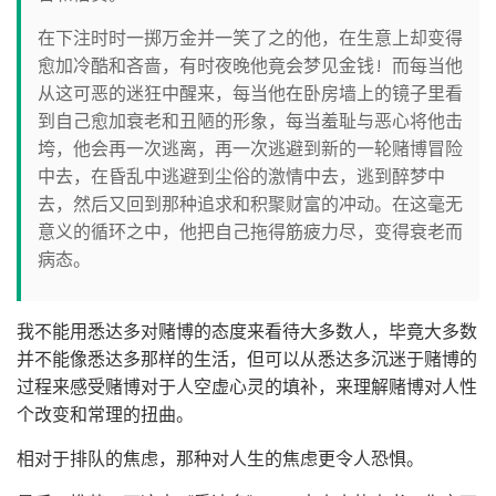
在下注时时一掷万金并一笑了之的他，在生意上却变得
愈加冷酷和吝啬，有时夜晚他竟会梦见金钱! 而每当他
从这可恶的迷狂中醒来，每当他在卧房墙上的镜子里看
到自己愈加衰老和丑陋的形象，每当羞耻与恶心将他击
垮，他会再一次逃离，再一次逃避到新的一轮赌博冒险
中去，在昏乱中逃避到尘俗的激情中去，逃到醉梦中
去，然后又回到那种追求和积聚财富的冲动。在这毫无
意义的循环之中，他把自己拖得筋疲力尽，变得衰老而
病态。
我不能用悉达多对赌博的态度来看待大多数人，毕竟大多数
并不能像悉达多那样的生活，但可以从悉达多沉迷于赌博的
过程来感受赌博对于人空虚心灵的填补，来理解赌博对人性
个改变和常理的扭曲。
相对于排队的焦虑，那种对人生的焦虑更令人恐惧。