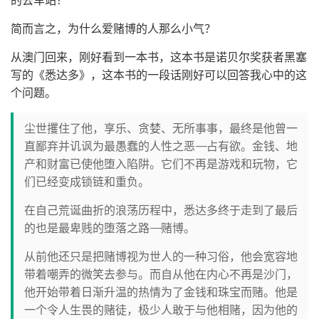
的去车站？
简而言之，为什么爱赌博的人那么小气？
从澳门回来，刚好看到一本书，这本书是诺贝尔奖获者黑塞
写的《悉达多》，这本书的一段话刚好可以回答我心中的这
个问题。
尘世攫住了他，享乐、贪婪、无所事事，最终是他曾一
直鄙弃并讥讽为最愚蠢的人性之恶——占有欲。金钱、地
产和财富已使他堕入陷阱。它们不再是游戏和玩物，它
们已经变成锁链和重负。
在自己荒诞曲折的浪荡历程中，悉达多终于走到了最后
的也是最卑贱的堕落之路——赌博。
从前他还只是把赌博视为世人的一种习俗，他会宽容地
带着嘲弄的微笑去参与。而自从他在内心不再是沙门，
他开始带着日渐升温的热情为了金钱和珠宝而赌。他是
一个令人生畏的赌徒，极少人敢于与他相赌，因为他的