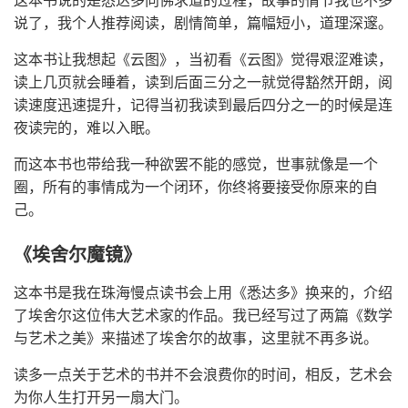
这本书说的是悉达多向佛求道的过程，故事的情节我也不多
说了，我个人推荐阅读，剧情简单，篇幅短小，道理深邃。
这本书让我想起《云图》，当初看《云图》觉得艰涩难读，
读上几页就会睡着，读到后面三分之一就觉得豁然开朗，阅
读速度迅速提升，记得当初我读到最后四分之一的时候是连
夜读完的，难以入眠。
而这本书也带给我一种欲罢不能的感觉，世事就像是一个
圈，所有的事情成为一个闭环，你终将要接受你原来的自
己。
《埃舍尔魔镜》
这本书是我在珠海慢点读书会上用《悉达多》换来的，介绍
了埃舍尔这位伟大艺术家的作品。我已经写过了两篇《数学
与艺术之美》来描述了埃舍尔的故事，这里就不再多说。
读多一点关于艺术的书并不会浪费你的时间，相反，艺术会
为你人生打开另一扇大门。