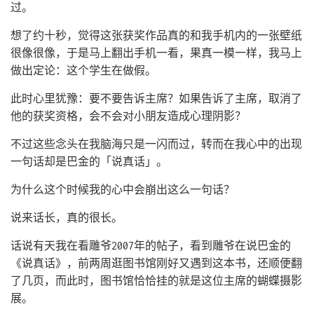
过。
想了约十秒，觉得这张获奖作品真的和我手机内的一张壁纸
很像很像，于是马上翻出手机一看，果真一模一样，我马上
做出定论：这个学生在做假。
此时心里犹豫：要不要告诉主席？如果告诉了主席，取消了
他的获奖资格，会不会对小朋友造成心理阴影？
不过这些念头在我脑海只是一闪而过，转而在我心中的出现
一句话却是巴金的「说真话」。
为什么这个时候我的心中会崩出这么一句话？
说来话长，真的很长。
话说有天我在看雕爷2007年的帖子，看到雕爷在说巴金的
《说真话》，前两周逛图书馆刚好又遇到这本书，还顺便翻
了几页，而此时，图书馆恰恰挂的就是这位主席的蝴蝶摄影
展。