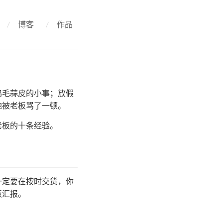
/
博客
/
作品
鸡毛蒜皮的小事；放假
地被老板骂了一顿。
老板的十条经验。
一定要在按时交货，你
板汇报。