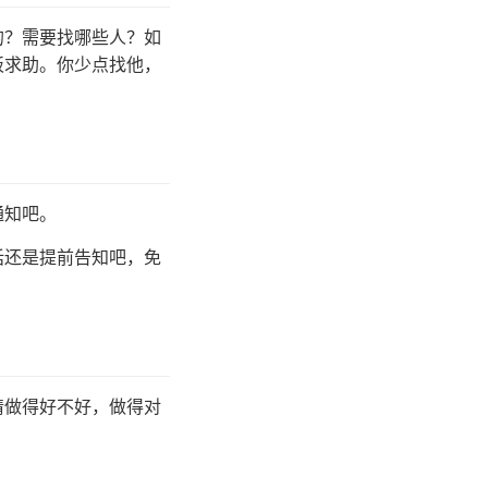
的？需要找哪些人？如
板求助。你少点找他，
通知吧。
话还是提前告知吧，免
情做得好不好，做得对