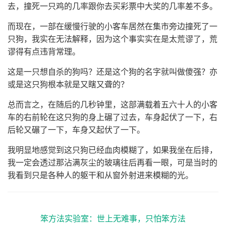
去，撞死一只鸡的几率跟你去买彩票中大奖的几率差不多。
而现在，一部在缓慢行驶的小客车居然在集市旁边撞死了一
只狗，我实在无法解释，因为这个事实实在是太荒谬了，荒
谬得有点违背常理。
这是一只想自杀的狗吗？还是这个狗的名字就叫做傻强？亦
或是这只狗根本就是又瞎又聋的？
总而言之，在随后的几秒钟里，这部满载着五六十人的小客
车的右前轮在这只狗的身上碾了过去，车身起伏了一下，右
后轮又碾了一下，车身又起伏了一下。
我明显地感觉到这只狗已经血肉模糊了，如果我坐在后排，
我一定会透过那沾满灰尘的玻璃往后再看一眼，可是当时的
我看到只是各种人的躯干和从窗外射进来模糊的光。
笨方法实验室：世上无难事，只怕笨方法