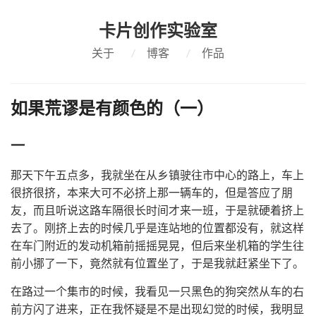
卡片创作实验室
关于
/
博客
/
作品
如果荒谬是有颜色的（一）
一
那天下午五点多，我就坐在从乡镇驶往市中心的路上，车上
很挤很挤，本来大可不必挤上那一辆车的，但是答应了朋
友，而且听说这路车隔很长时间才来一班，于是就硬着挤上
去了。刚挤上去的时候几乎是连站地的位置都没有，就这样
在车门附近的发动机箱前摇摇晃晃，但后来坐机箱的学生往
前小挪了一下，竟然就有位置坐了，于是我就赶紧坐下了。
在路过一个集市的时候，我看见一只黑色的狗突然从车的右
前方闪了进来，正在我怀疑是不是出现幻觉的时候，我明显