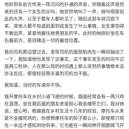
地听到车前方传来一阵沉闷的扑通的声音，伴随着这声音而
来的还有一个女生的尖叫，她突然地叫了一声，她叫得是如
此的大声，以至于整车人都听见了，随后这部车就沉寂下
来，其他人都不知道前面到底发生了什么事情，女生害怕得
不敢出声，紧紧地握住她男朋友的手。此时的她刚好坐在车
右最前方，是目睹这一切的最佳位置。
我向司机那边望过去，发现司机的面部肌肉在一瞬间抽动了
一下，我知道他也发现了这事实，这个事实发生的时间不过
是两三秒钟，人在那么短的时间遇上那么突然的事情根本没
办法反应，即使经验再丰富的司机也不能。
我知道，当时的车速并不快。
我开摩托车在乡村小道飞驰的时候，路面经常会有一两只鸡
在游荡，坐在我后面的朋友老是担心我会撞死它们，我对她
说，放心吧，根据我在乡村生活十几年的经验，摩托车从来
是不会撞死鸡的，你想想摩托车的轮子那么小，即使那只鸡
在一米远才感知到你到来，它也能在一瞬间伸开翅膀跳飞开