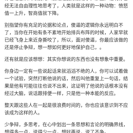
经无法自由理性地思考了，人类就是这样的一种动物：愤怒
值一上升，智商值就下降。
别指望你有充足的论据和论点，傻逼的逻辑你永远明白不
了，当你在开始有条不紊地开始排兵布阵的时候，人家早就
已经飞身上来近身撕咬了，所以，面对傻逼，你最应该做的
还是停止争辩，想一想如何更好地保护自己，。
还有就是应该想想：其实你想说的东西也没有想象中重要。
你身边一定有一些说起话来就滔滔不绝的人，你可以试着做
一个试验，突然打断他说的话，然后叫他重复上一句话，结
果是他有可能往往也说不出来，这证明了他说的话根本没有
经过大脑，说话跟排便一样，只是他一种本能的反应。
整天跟这些人在一起是很浪费时间的，你也应该意识到不应
该成为这样的人。
少争辩，多思考，在心中划出一条思想和言论的明确界线，
想得多一点，说得少一点，想好再说，说了不争。