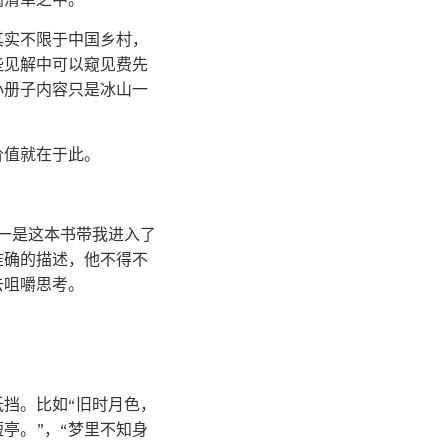
其实不限于中国乡村，
些见解中可以窥见费先
小册子内容只是冰山一
价值就在于此。
，一是这本书带我进入了
准确的描述，他不得不
去咀嚼思考。
挡。比如“旧时月色，
亭。”，“梦里不知身