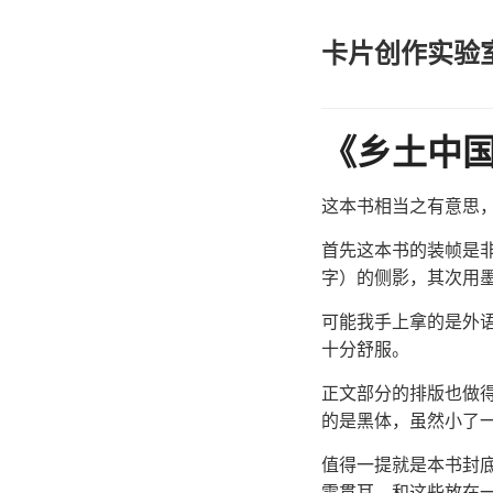
卡片创作实验
《乡土中
这本书相当之有意思
首先这本书的装帧是
字）的侧影，其次用
可能我手上拿的是外
十分舒服。
正文部分的排版也做
的是黑体，虽然小了
值得一提就是本书封
雷贯耳，和这些放在