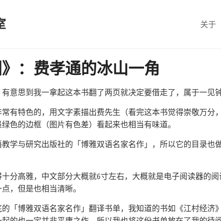
室
关于
国》：费孝通的冰山一角
，有意思到我一拿起这本书翻了两页就决定要借走了，属于一见
非常有特色的，用文字素描出费先生（看完这本书觉得崇敬万分
墨绿色的边框（图片有色差）看起来也相当有味道。
语教学与研究出版社的「博雅双语名家名作」，所以它的目录也
得十分高雅，中文部分大概就6寸左右，大概就是电子阅读器的阅
一点，但是也相当清晰。
底的「博雅双语名家名作」翻译书单，我知道的书如《江村经济
一起的也一定并非平庸之作，所以我也将这份书单放在了我的待