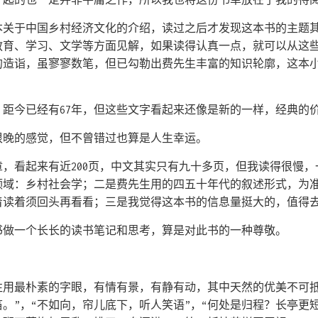
本关于中国乡村经济文化的介绍，读过之后才发现这本书的主题
教育、学习、文学等方面见解，如果读得认真一点，就可以从这
的造诣，虽寥寥数笔，但已勾勒出费先生丰富的知识轮廓，这本
年，距今已经有67年，但这些文字看起来还像是新的一样，经典的
恨晚的感觉，但不曾错过也算是人生幸运。
，看起来有近200页，中文其实只有九十多页，但我读得很慢
领域：乡村社会学；二是费先生用的四五十年代的叙述形式，为
着读着须回头再看看；三是我觉得这本书的信息量挺大的，值得
书做一个长长的读书笔记和思考，算是对此书的一种尊敬。
往用最朴素的字眼，有情有景，有静有动，其中天然的优美不可抵
。”，“不如向，帘儿底下，听人笑语”，“何处是归程？长亭更短