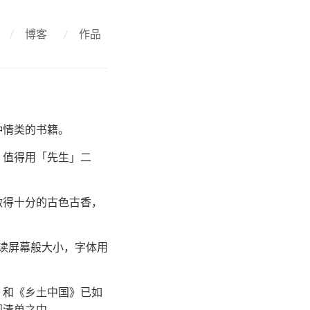
/
博客
/
作品
钟情类的书籍。
，值得用「先生」二
做得十分的古色古香，
读屏幕般大小，字体用
》和《乡土中国》已如
阅清单之中。