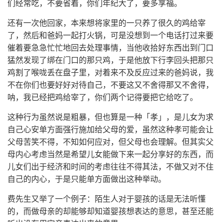
们经常吃，不要省着，你们年纪大了，要多享福。
还有一次他回家，本来想将家里的一只养了很久的鸡给宰
了，然后和爸妈一起打火锅，可是没想到一个电话打过来要
催着要急急忙忙地回去处理事情，当他收拾好东西出到门口
猛然发现了绑在门口的那只鸡，于是他放下行李回头把那只
鸡割了喉咙丢在盘子里，对着来不及反应过来的爸妈说，我
不在你们也要好好对待自己，不要这又不舍得那又不舍得，
呐，我已经把鸡给宰了，你们两个记得要把它给吃了。
这种行为虽然说是粗暴，但也算是一种「孝」，是儿女为求
自己心安单方面强行施加给父母的爱，虽然这种孝可能会让
父母苦笑不得，不知如何应对，但父母也会理解。但其实父
母内心考虑当然是希望儿女能做下来一起分享好的东西，而
儿女们出于经济和时间的考虑往往不得其法，不做又对不住
自己的内心，于是只能单方面做出这种举动。
费先生又举了一个例子：陌生人对于婴孩的话是无法听懂
的，而做母亲的却能够却知道婴孩想表达的意思，甚至还能