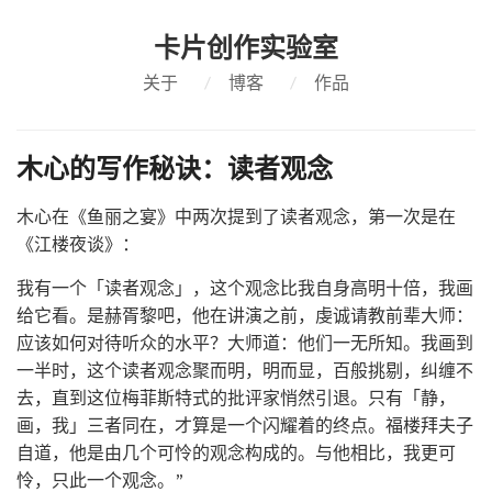
卡片创作实验室
关于
/
博客
/
作品
木心的写作秘诀：读者观念
木心在《鱼丽之宴》中两次提到了读者观念，第一次是在
《江楼夜谈》：
我有一个「读者观念」，这个观念比我自身高明十倍，我画
给它看。是赫胥黎吧，他在讲演之前，虔诚请教前辈大师：
应该如何对待听众的水平？大师道：他们一无所知。我画到
一半时，这个读者观念聚而明，明而显，百般挑剔，纠缠不
去，直到这位梅菲斯特式的批评家悄然引退。只有「静，
画，我」三者同在，才算是一个闪耀着的终点。福楼拜夫子
自道，他是由几个可怜的观念构成的。与他相比，我更可
怜，只此一个观念。”