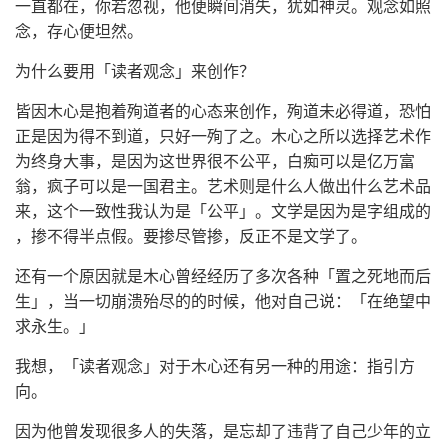
一直都在，你若忽视，他便瞬间消失，犹如神灵。观念如照
念，存心便坦然。
为什么要用「读者观念」来创作？
皆因木心是抱着殉道者的心态来创作，殉道未必得道，恐怕
正是因为得不到道，只好一殉了之。木心之所以选择艺术作
为终身大事，是因为这世界很不公平，白痴可以是亿万富
翁，疯子可以是一国君主。艺术则是什么人做出什么艺术品
来，这个一致性我认为是「公平」。文学是因为是字组成的
，掺不得半点假。要掺尽管掺，反正不是文学了。
还有一个原因就是木心曾经经历了多次各种「置之死地而后
生」，当一切崩溃殆尽的的时候，他对自己说：「在绝望中
求永生。」
我想，「读者观念」对于木心还有另一种的用途：指引方
向。
因为他曾发现很多人的失落，是忘却了违背了自己少年的立