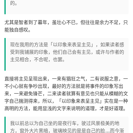
的。
尤其是智者到了暮年，虽壮心不已，但往往是余力不足，只
能独自感叹。
现在我用的方法是「以印象来表呈主见」，如果读者感
受到我铺展的印象，他们自己会有主见，或许与作者的
主见相合，不合呢，也罢。
直接将主见呈现出来，一来有猖狂之气，二有说服之意，一
不小心就有争吵出现，最好的方法就是将事件的印象写出
来，一来避免锋芒，二来读者就算有意见也只能从模糊的文
字自己揣测得来，所以，「以印象来表呈主见」实在是一种
高明的方法，能用显浅的文字来说明的道理，才是好道理。
我以前总以为自己坐的是夜行车，驶过风景极美的地
方，窗外大片黑暗，玻璃映见的是是自己的脸……而今渐