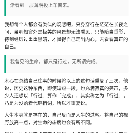
渐看到一层薄明投上车窗来。
我想每个人都会有类似的观感吧，只身穿行在茫茫在长夜之
间，虽明知窗外是极美的风景却无法看见，只能暗自垂影，
待到经历过重重黑暗，才懂得自己走出内心，去看看真正的
自己。
我曾见的生命，都只是行过，无所谓完成。
木心在总结自己往事的时候将以上的这句话重复了三次，他
说，历史这种东西，即使短短一段，也充满寂寞的笑声，多
少人还想以「行过」算作「完成」，其实称之为「行过」，
乃是为没落着代庖措词，所以才重复说。
人生本身就是存在的，自己反而是人生的过客。将自己的视
野放高一点，对生命的态度也会有所不同。