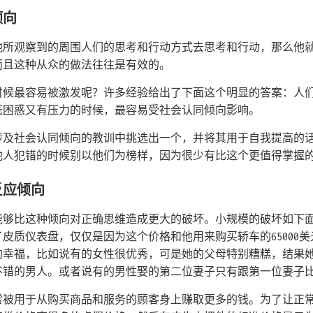
倾向
他所观察到的周围人们的思考和行动方式去思考和行动，那么他
而且这种从众的做法往往是有效的。
时候最容易被激发呢？许多经验给出了下面这个明显的答案：人
既困惑又有压力的时候，最容易受社会认同倾向影响。
涉及社会认同倾向的教训中挑选出一个，并将其用于自我提高的
他人犯错的时候别以他们为榜样，因为很少有比这个更值得掌握
反应倾向
能够比这种倾向对正确思维造成更大的破坏。小规模的破坏如下
买了皮质仪表盘，仅仅是因为这个价格和他用来购买轿车的65000
的幸福，比如说有的女性很优秀，可是她的父母特别糟糕，结果
不错的男人。或者说有的男性娶的第二位妻子只有跟第一位妻子
常被用于从购买商品和服务的顾客身上赚取更多的钱。为了让正