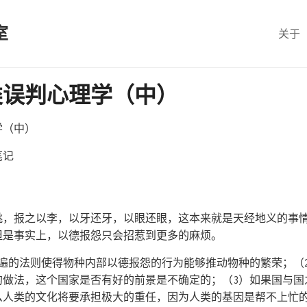
室
关于
类误判心理学（中）
学（中）
笔记
桃，报之以李，以牙还牙，以眼还眼，这本来就是天经地义的事
但是事实上，以德报怨只会招惹到更多的麻烦。
普遍的法则使得物种内部以德报怨的行为能够推动物种的繁荣；（
的做法，这个国家是否有好的前景是不确定的；（3）如果国与国
么人类的文化将要承担极大的重任，因为人类的基因是帮不上忙