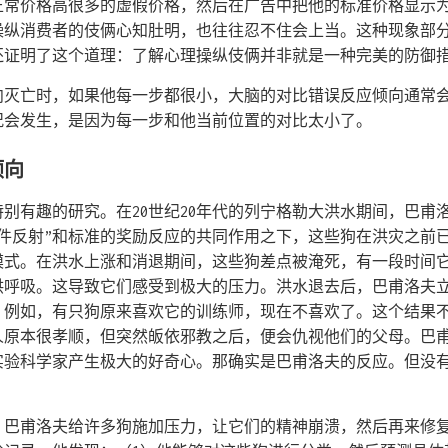
正常价格高很多的虚假价格，然后在广告中把他的标准价格显示
操纵消费者的伎俩心知肚明，也往往忍不住会上当。这种现象部
还证明了这个道理：了解心理操纵伎俩并非就是一种完美的防御
向灭亡时，如果他每一步都很小，大脑的对比错误反应倾向通常
况会发生，是因为每一步和他当前位置的对比太小了。
倾向
别有趣的研究。在20世纪20年代的列宁格勒大洪水期间，巴甫
条件反射”和标准的奖励反应的共同作用之下，这些狗在洪灾之前
模式。在洪水上涨和消退期间，这些狗差点被淹死，有一段时间
供呼吸。这导致它们感受到极大的压力。洪水退去后，巴甫洛夫
。例如，有只狗原来喜欢它的训练师，现在不喜欢了。这个结果
人原本很孝顺，但突然皈依邪教之后，便会仇视他们的父母。巴
实验科学家产生极大的好奇心。那确实是巴甫洛夫的反应。但没
。
，巴甫洛夫给许多狗施加压力，让它们的精神崩溃，然后再来修