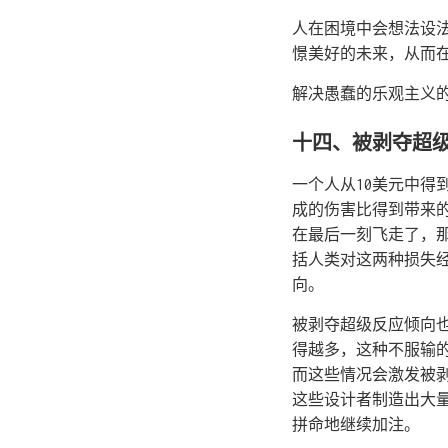
人在困境中会想法设
憬美好的未来，从而
解决愚蠢的乐观主义
十四、被剥夺超
一个人从10美元中得
成的伤害比得到带来
在最后一刻飞走了，
括人类对这两种损失
向。
被剥夺超级反应倾向
得越多，这种不服输
而这些情况会激发被
这些设计者制造出大量
拼命地继续加注。