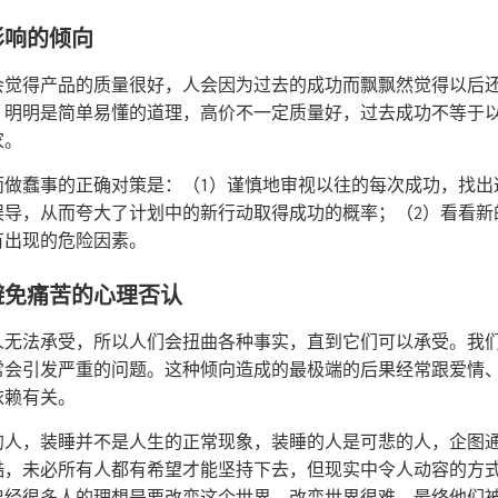
影响的倾向
会觉得产品的质量很好，人会因为过去的成功而飘飘然觉得以后
，明明是简单易懂的道理，高价不一定质量好，过去成功不等于
家。
而做蠢事的正确对策是：（1）谨慎地审视以往的每次成功，找出
误导，从而夸大了计划中的新行动取得成功的概率；（2）看看新
有出现的危险因素。
避免痛苦的心理否认
人无法承受，所以人们会扭曲各种事实，直到它们可以承受。我
常会引发严重的问题。这种倾向造成的最极端的后果经常跟爱情
依赖有关。
的人，装睡并不是人生的正常现象，装睡的人是可悲的人，企图
酷，未必所有人都有希望才能坚持下去，但现实中令人动容的方
曾经很多人的理想是要改变这个世界，改变世界很难，最终他们