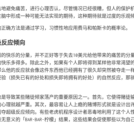
法地避免痛苦，进行心理否认，尽管情况已经很糟，但人的保护
在脑中形成一种可能无法实现的期待，这种期待就是过度的乐观
的正确方法是通过学习，习惯性地应用费马和帕斯卡的概率论。
级反应倾向
到的快乐的分量，并不正好等于失去10美元给他带来的痛苦的分
的快乐多得多。除此之外，如果有个人即将得到某样他非常渴望
那么他的反应就会像这件东西他已经拥有了很久却突然被夺走一
经验（损失已有的好处和损失即将拥有的好处）的自然反应，那
也是导致某些赌徒倾家荡产的重要原因之一。首先，它使得赌徒
的心理就越严重。其次，最容易让人上瘾的赌博形式就是设计出
剥夺超级反应倾向。有些老虎机程序设计者恶毒地利用了这个人
无意义的「BAR-BAR-柠檬」结果，这些结果会促使那些以为