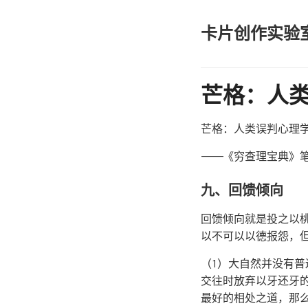
卡片创作实验
芒格：人
芒格：人类误判心理
————《穷查理宝典》
九、回馈倾向
回馈倾向就是投之以
以不可以以德报怨，
（1）大自然并没有
交往时放弃以牙还牙
最好的相处之道，那