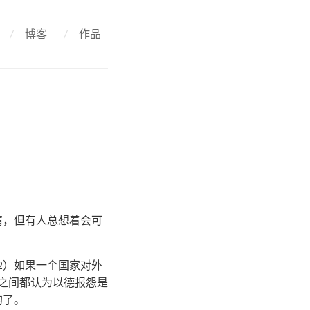
/
博客
/
作品
情，但有人总想着会可
2）如果一个国家对外
之间都认为以德报怨是
的了。