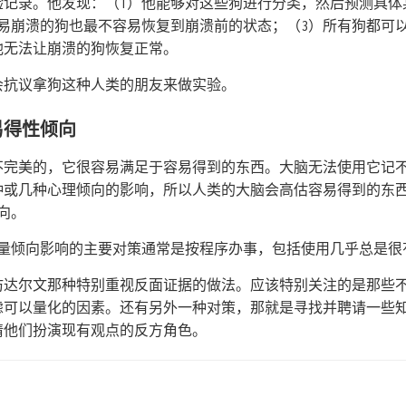
验记录。他发现：（1）他能够对这些狗进行分类，然后预测具体
易崩溃的狗也最不容易恢复到崩溃前的状态；（3）所有狗都可
他无法让崩溃的狗恢复正常。
会抗议拿狗这种人类的朋友来做实验。
易得性倾向
不完美的，它很容易满足于容易得到的东西。大脑无法使用它记
种或几种心理倾向的影响，所以人类的大脑会高估容易得到的东
向。
衡量倾向影响的主要对策通常是按程序办事，包括使用几乎总是很
仿达尔文那种特别重视反面证据的做法。应该特别关注的是那些
虑可以量化的因素。还有另外一种对策，那就是寻找并聘请一些
请他们扮演现有观点的反方角色。