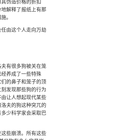
为其伪造价格的折扣
分地解释了报纸上有那
措施。
会任由这个人走向万劫
洛夫有很多狗被关在笼
已经养成了一些特殊
它们的鼻子和笼子的顶
立刻发现那些狗的行为
不由让人想起现代某些
甫洛夫的狗这种突兀的
有多少科学家会采取巴
复这些崩溃。所有这些