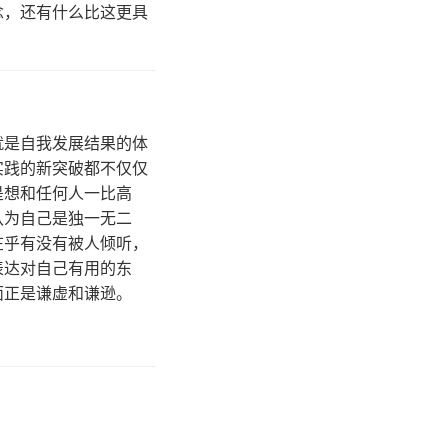
念，还有什么比这更具
就是自我发展结果的体
实践的新突破都不仅仅
是想和任何人一比高
认为自己是独一无二
在乎有没有被人倾听，
表达对自己有用的东
面正是谦虚和谦逊。