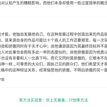
向对认知产生的糟糕影响，而他们本身却使用一些过度简单的概
的才能，他独自发展他自己，在这种发展过程中创造出来的作品
的，其来源自身的作品可能比十个商人的工作还要艰苦，每一次
谦逊和骄傲同时存于天才心中；说他谦逊是因为其最终目标并不
他人对此事也会抱有多此一举的态度似的；说他骄傲是因为他真
不也没有非要和人一比高下吗，而它又同时是骄傲的，它根本不
精神一样……可尊贵的大众们，固执己见的群众们，他们希望天才
性格中的这种辩证关系，经常恼怒他的骄傲，不明白骄傲的另一
7年
笨方法实验室：世上无难事，只怕笨方法