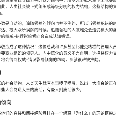
人类也生活在等级分明的权力结构中，所以大多数人生下来就要
因此，人类社会被正式组织成等级分明的权力结构，这些结构的
向。
多数是自动的，追随领袖的倾向也并不例外，所以当领袖犯错的
传达、被大众所误解的时候，追随领袖的人就难免会遭受极大的
类的权威—错误影响倾向会造成认知错误。
尊敬造成了这种情况：这位总裁和许多甚至比他更糟糕的管理人
重要商业组织的领导人。内中蕴含的意义不言自明：选择将权力
，将会得到权威—错误影响倾向的帮助，那就很难被推翻。
向
赋的社会动物，人类天生就有本事啰里啰唆，说出一大堆会给正
有些人会制造大量的废话，有些人则废话很少。
由倾向
将他们的直接和间接经验悬挂在一个解释「为什么」的理论框架