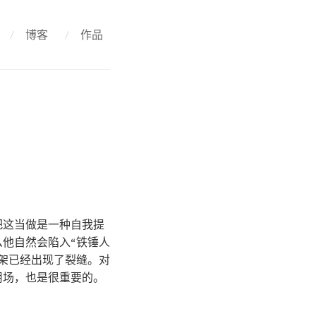
/
博客
/
作品
把这当做是一种自我提
他自然会陷入“铁锤人
架已经出现了裂缝。对
用场，也是很重要的。