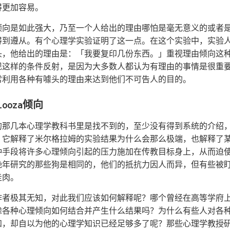
得更加容易。
倾向是如此强大，乃至一个人给出的理由哪怕是毫无意义的或者
得到遵从。有个心理学实验证明了这一点。在这个实验中，实验
头，他给出的理由是：「我要复印几份东西。」重视理由倾向这
现这样的条件反射，是因为大多数人都认为有理由的事情是很重
常利用各种有噱头的理由来达到他们不可告人的目的。
looza倾向
的那几本心理学教科书里是找不到的，至少没有得到系统的介绍
。它解释了米尔格拉姆的实验结果为什么会那么极端，也解释了
种手段将许多心理倾向引起的压力施加在传教目标身上，从而迫
晚年研究的那些狗是相同的，他们的抵抗力因人而异，但有些被
走肉。
作者极其无知，对此我们应该如何解释呢？哪个曾经在高等学府
虑各种心理倾向如何结合并产生什么结果吗？为什么有些人对各
知，却自以为他的心理学知识已经足够多了呢？那些心理学教授