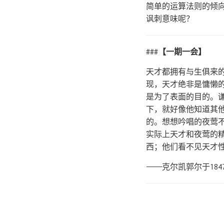
简单的运算法则的倾
讽刺意味呢？
###
【一期一会】
天才都拥有与生俱来
现，天才绝非是慵懒
是为了表面的目的。
下，就好像他知道其
的。想想吟唱的夜莺
实际上天才和夜莺的
西；他们看不见天才
————克尔凯郭尔于184