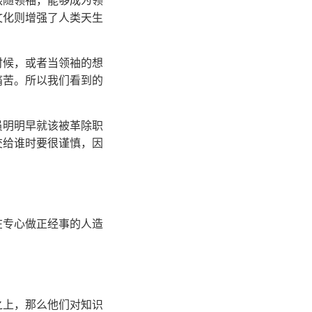
跟随领袖，能够成为领
文化则增强了人类天生
时候，或者当领袖的想
痛苦。所以我们看到的
员明明早就该被革除职
交给谁时要很谨慎，因
在专心做正经事的人造
之上，那么他们对知识