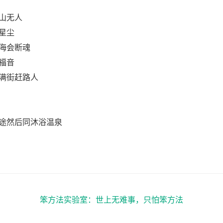
山无人
星尘
海会断魂
福音
满街赶路人
途然后同沐浴温泉
》
笨方法实验室：世上无难事，只怕笨方法