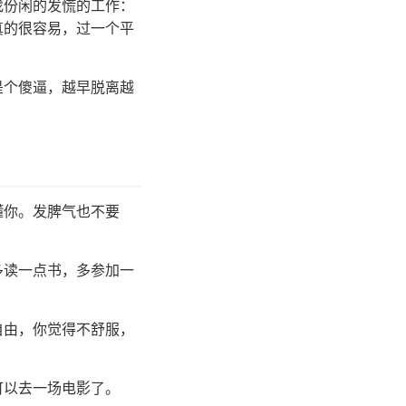
找份闲的发慌的工作：
真的很容易，过一个平
是个傻逼，越早脱离越
懂你。发脾气也不要
多读一点书，多参加一
。
自由，你觉得不舒服，
可以去一场电影了。