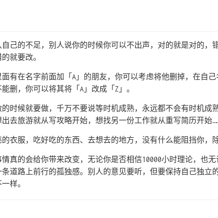
认自己的不足，别人说你的时候你可以不出声，对的就是对的，
错的就要改。
里面有在名字前面加「A」的朋友，你可以考虑将他删掉，在自己
能删，你可以将其将「A」改成「Z」。
做的时候就要做，千万不要说等时机成熟，永远都不会有时机成
出去旅游就从写攻略开始，想找另一份工作就从重写简历开始…
亮的衣服，吃好吃的东西、去想去的地方，没有什么能阻挡你，
情真的会给你带来改变，无论你是否相信10000小时理论，也
一条道路上前行的孤独感。别人的意见要听，但要保持自己独立
不一样。