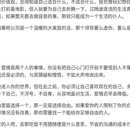
和价值观，总得知道自己适合什么，不适合什么，我也曾经幻想
上打机看电影，但人就要为自己去折腾一下，过随波逐流的生活
易，如果整天都去做容易的事，那就只能成为一个生活的仆人。
如果称公司是一个温暖的大家庭的话，那个领导要么虚伪，要么
，爱情是两个人的事情，你没有把自己心门打开就不要怪别人不
流还是必须的，与其猜疑和憎恨，不如大声地说出来。
地进入你的世界，但在此之前，你必须让自己喜欢现在的自己，
一下自己，不浮夸，不自卑，从容地面对生活，爱情迟早会降临
由里面选择一个，那一定是选择自由。如果爱你的人限制了你的
果情况没有改善，那你需要找一个能给你足够自由的人。
近的人吧，去那吃饭不用猜随便是什么意思，节省的沟通的成本