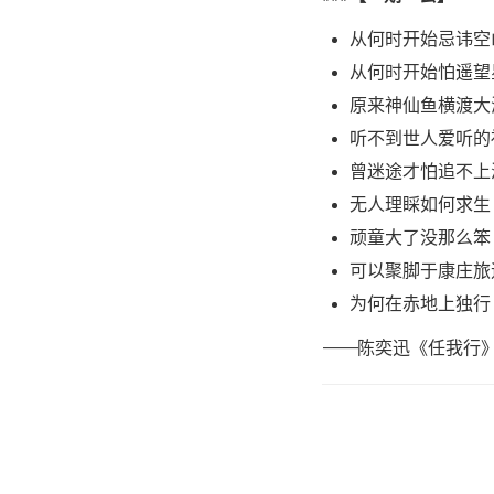
从何时开始忌讳空
从何时开始怕遥望
原来神仙鱼横渡大
听不到世人爱听的
曾迷途才怕追不上
无人理睬如何求生
顽童大了没那么笨
可以聚脚于康庄旅
为何在赤地上独行
————陈奕迅《任我行