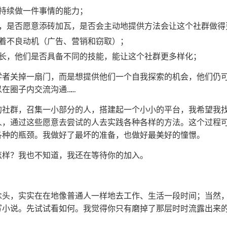
持续做一件事情的能力；
，是否愿意添砖加瓦，是否会主动地提供方法会让这个社群做得
着不良动机（广告、营销和窃取）；
长，他们是否具备不同的技能，能让这个社群更多样化；
学者关掉一扇门，而是想提供他们一个自我探索的机会，他们仍
在圈子内交流沟通……
的社群，召集一小部分的人，搭建起一个小小的平台，我希望我
人，通过这些愿意去尝试的人去实践各种各样的方法。这个过程
各种的瓶颈。我做好了最坏的准备，也做好最美好的憧憬。
怎样？我也不知道，我还在等待你的加入。
念头，实实在在地像普通人一样地去工作、生活一段时间；当然
写小说。先试试看如何。我觉得你只有磨掉了那层时时流露出来