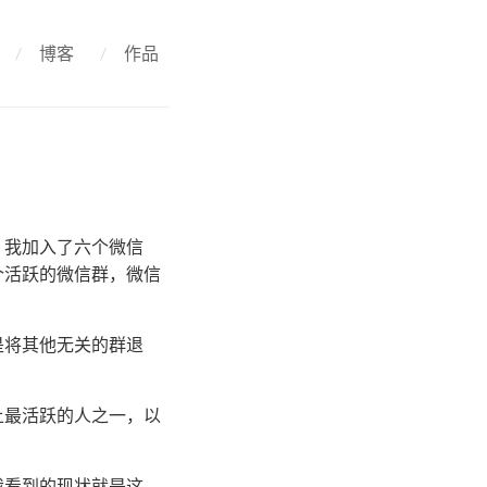
/
博客
/
作品
，我加入了六个微信
个活跃的微信群，微信
是将其他无关的群退
。
上最活跃的人之一，以
我看到的现状就是这