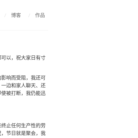
/
博客
/
作品
都可以，祝大家日有寸
的影响而受阻，我还可
、一边和家人聊天、还
即使被打断，我仍能迅
来终止任何生产性的劳
祝，节日就是聚会，我