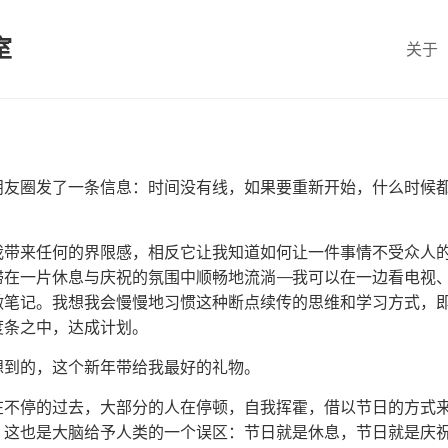
室
关于
朋友圈发了一条信息：时间没有线，如果要重新开始，什么时候
给我带来任何的界限感，相反它让我知道如何让一件事情不受众人
滞在一片休息与庆祝的氛围中顺畅地流淌——我可以在一边看电视
做笔记。我想我会慢慢地习惯这种断点续传的思维和学习方式，
度条之中，达成计划。
想到的，这个新年带给我最好的礼物。
在不停的过去，大部分的人在停顿，自我挥霍，借以节日的方式
外。这也是大脑给予人类的一个误区：节日就是休息，节日就是庆