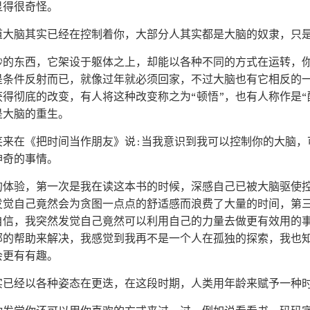
显得很奇怪。
道大脑其实已经在控制着你，大部分人其实都是大脑的奴隶，只
妙的东西，它架设于躯体之上，却能以各种不同的方式在运转，
是条件反射而已，就像过年就必须回家，不过大脑也有它相反的
得彻底的改变，有人将这种改变称之为“顿悟”，也有人称作是“
是大脑的重生。
笑来在《把时间当作朋友》说:当我意识到我可以控制你的大脑，
神奇的事情。
的体验，第一次是我在读这本书的时候，深感自己已被大脑驱使
发觉自己竟然会为贪图一点点的舒适感而浪费了大量的时间，第
自信，我突然发觉自己竟然可以利用自己的力量去做更有效用的
部的帮助来解决，我感觉到我再不是一个人在孤独的探索，我也
会更有有趣。
实已经以各种姿态在更迭，在这段时期，人类用年龄来赋予一种