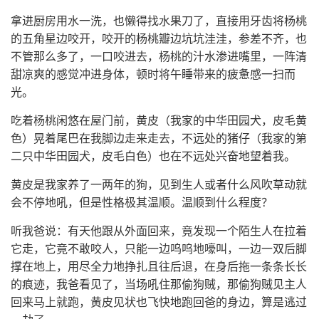
拿进厨房用水一洗，也懒得找水果刀了，直接用牙齿将杨桃
的五角星边咬开，咬开的杨桃瓣边坑坑洼洼，参差不齐，也
不管那么多了，一口咬进去，杨桃的汁水渗进嘴里，一阵清
甜凉爽的感觉冲进身体，顿时将午睡带来的疲惫感一扫而
光。
吃着杨桃闲悠在屋门前，黄皮（我家的中华田园犬，皮毛黄
色）晃着尾巴在我脚边走来走去，不远处的猪仔（我家的第
二只中华田园犬，皮毛白色）也在不远处兴奋地望着我。
黄皮是我家养了一两年的狗，见到生人或者什么风吹草动就
会不停地吼，但是性格极其温顺。温顺到什么程度？
听我爸说：有天他跟从外面回来，竟发现一个陌生人在拉着
它走，它竟不敢咬人，只能一边呜呜地嚎叫，一边一双后脚
撑在地上，用尽全力地挣扎且往后退，在身后拖一条条长长
的痕迹，我爸看见了，当场吼住那偷狗贼，那偷狗贼见主人
回来马上就跑，黄皮见状也飞快地跑回爸的身边，算是逃过