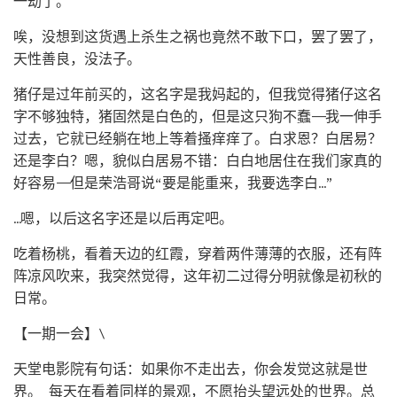
一劫了。
唉，没想到这货遇上杀生之祸也竟然不敢下口，罢了罢了，
天性善良，没法子。
猪仔是过年前买的，这名字是我妈起的，但我觉得猪仔这名
字不够独特，猪固然是白色的，但是这只狗不蠢——我一伸手
过去，它就已经躺在地上等着搔痒痒了。白求恩？白居易？
还是李白？嗯，貌似白居易不错：白白地居住在我们家真的
好容易——但是荣浩哥说“要是能重来，我要选李白…”
…嗯，以后这名字还是以后再定吧。
吃着杨桃，看着天边的红霞，穿着两件薄薄的衣服，还有阵
阵凉风吹来，我突然觉得，这年初二过得分明就像是初秋的
日常。
【一期一会】\
天堂电影院有句话：如果你不走出去，你会发觉这就是世
界。 每天在看着同样的景观，不愿抬头望远处的世界。总