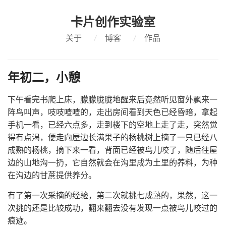
卡片创作实验室
关于
/
博客
/
作品
年初二，小憩
下午看完书爬上床，朦朦胧胧地醒来后竟然听见窗外飘来一
阵鸟叫声，吱吱喳喳的，走出房间看到天色已经昏暗，拿起
手机一看，已经六点多，走到楼下的空地上走了走，突然觉
得有点渴，便走向屋边长满果子的杨桃树上摘了一只已经八
成熟的杨桃，摘下来一看，背面已经被鸟儿咬了，随后往屋
边的山地沟一扔，它自然就会在沟里成为土里的养料，为种
在沟边的甘蔗提供养分。
有了第一次采摘的经验，第二次就挑七成熟的，果然，这一
次挑的还是比较成功，翻来翻去没有发现一点被鸟儿咬过的
痕迹。