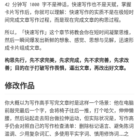
42 分钟写 1000 字不是神话，快速写作也不是天赋，掌握
卡片写作后，你就可以理解：快速写作的实质不是在极短时
间完成文章写作过程，而是现在完成文章的构思过程。
所以，「快速写作」这个章节将教会你在短时间凝聚思维，
然后一瞬间爆发出新鲜的想象、感觉、思想与见解，迅速形
成卡片组成文章。
构思先行，先不求完美，先求完成，先不求完善，先求改
善；目的在于打破写作畏惧，逼出文章，再改出好文章。
修改作品
你大概以为写作高手写完文章时是这样一个场景：他在电脑
前敲完最后一个字，会将椅子往后一推，打个哈欠，伸伸懒
腰，然后站起走去阳台做拉伸运动，但实际状况是，写作高
手仍会对照自己的写作检查清单：删除标记语言、避免陈词
滥调、少用复杂词汇、多使用平实字词、慎用修饰词……之