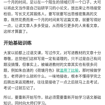
一个月的时间，足以在一个陌生的领域打开一个口子，大可
以将此文当作是自己钻研学习的小论文，放出来让市场接受
检验，写长文尤其锻炼人，要写就要写出思维密集高的文
章，既然花费而来一个月的时间来写这篇文章，就要写得好
一点，让读文章人多多受益，从而吸引更多的人来看文章，
这样才算赢了。
开始基础训练
大家以前都上过语文课，写过作文，对写进教材的文章十分
尊敬，总觉他们这样写是一定有道理的，只不过是自己有问
题没搞懂，但事实上，被编进教材的文章其实也有很多问
题，例如朱自清的《荷塘月色》就
滥用了比喻
，那时候做学
生，老师讲什么就听什么，一味地接收，根本不懂得学完之
后跳出来返观教材，往往是接收了一点之后就马上去考试，
考试一过就忘记了。
所以，要重新开始写作，就必须需要重新开始学习语文基础
知识，同时向大师们学习。