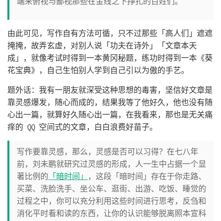
端来俯视与鄙视那些在金线之下挣扎的百姓们。
由此可见，写作自有方法可循，只不过那些「高人们」遮遮
掩掩，故弄玄虚，对别人说「功夫在诗外」「文章本天
成」，就像考试时得到一本黄冈秘题，练功时得到一本《葵
花宝典》，自己生怕别人学到自己引以为傲的手艺。
题外话：我有一朋友就深受这种思想的毒害，坚信好文章是
靠灵感爆发，随心而成的，结果我等了他好久，他也没有随
心出一篇，就算好久随心出一篇，在我看来，那也是无关痛
痒的 QQ 空间式的文章，白白浪费好苗子。
写作要靠灵感，那么，灵感是否可以习得？在七八年
前，刘未鹏就研究过灵感的形成，人一生中占据一个显
著比例的
「暗时间」
，这段「暗时间」存在于你走路、
买菜、洗脸洗手、坐公车、逛街、出游、吃饭、睡觉的
过程之中，你可以充分利用这些时间进行思考，反刍和
消化平时看和读的东西，让你的认识能够脱离照本宣科