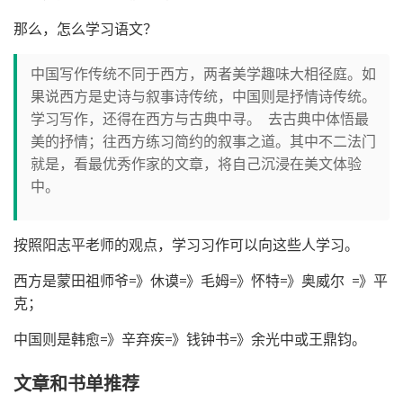
那么，怎么学习语文？
中国写作传统不同于西方，两者美学趣味大相径庭。如
果说西方是史诗与叙事诗传统，中国则是抒情诗传统。
学习写作，还得在西方与古典中寻。 去古典中体悟最
美的抒情；往西方练习简约的叙事之道。其中不二法门
就是，看最优秀作家的文章，将自己沉浸在美文体验
中。
按照阳志平老师的观点，学习习作可以向这些人学习。
西方是蒙田祖师爷=》休谟=》毛姆=》怀特=》奥威尔 =》平
克；
中国则是韩愈=》辛弃疾=》钱钟书=》余光中或王鼎钧。
文章和书单推荐