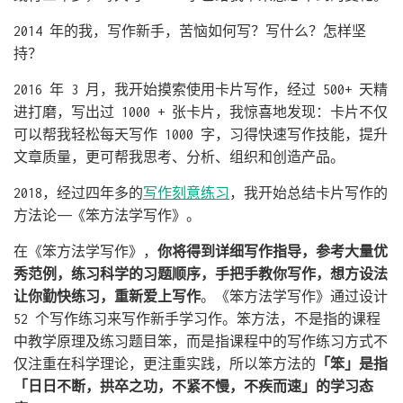
2014 年的我，写作新手，苦恼如何写？写什么？怎样坚
持？
2016 年 3 月，我开始摸索使用卡片写作，经过 500+ 天精
进打磨，写出过 1000 + 张卡片，我惊喜地发现：卡片不仅
可以帮我轻松每天写作 1000 字，习得快速写作技能，提升
文章质量，更可帮我思考、分析、组织和创造产品。
2018，经过四年多的
写作刻意练习
，我开始总结卡片写作的
方法论——《笨方法学写作》。
在《笨方法学写作》，
你将得到详细写作指导，参考大量优
秀范例，练习科学的习题顺序，手把手教你写作，想方设法
让你勤快练习，重新爱上写作
。《笨方法学写作》通过设计
52 个写作练习来写作新手学习作。笨方法，不是指的课程
中教学原理及练习题目笨，而是指课程中的写作练习方式不
仅注重在科学理论，更注重实践，所以笨方法的
「笨」是指
「日日不断，拱卒之功，不紧不慢，不疾而速」的学习态