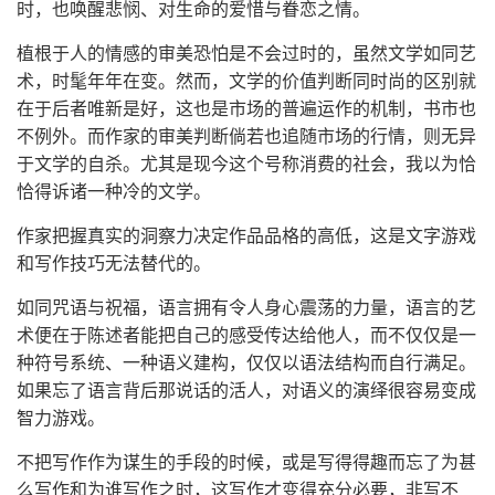
时，也唤醒悲悯、对生命的爱惜与眷恋之情。
植根于人的情感的审美恐怕是不会过时的，虽然文学如同艺
术，时髦年年在变。然而，文学的价值判断同时尚的区别就
在于后者唯新是好，这也是市场的普遍运作的机制，书市也
不例外。而作家的审美判断倘若也追随市场的行情，则无异
于文学的自杀。尤其是现今这个号称消费的社会，我以为恰
恰得诉诸一种冷的文学。
作家把握真实的洞察力决定作品品格的高低，这是文字游戏
和写作技巧无法替代的。
如同咒语与祝福，语言拥有令人身心震荡的力量，语言的艺
术便在于陈述者能把自己的感受传达给他人，而不仅仅是一
种符号系统、一种语义建构，仅仅以语法结构而自行满足。
如果忘了语言背后那说话的活人，对语义的演绎很容易变成
智力游戏。
不把写作作为谋生的手段的时候，或是写得得趣而忘了为甚
么写作和为谁写作之时，这写作才变得充分必要，非写不