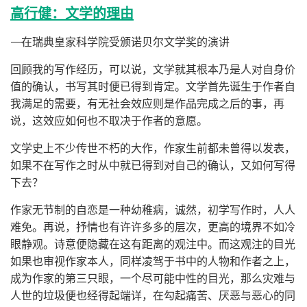
高行健：文学的理由
——在瑞典皇家科学院受颁诺贝尔文学奖的演讲
回顾我的写作经历，可以说，文学就其根本乃是人对自身价
值的确认，书写其时便已得到肯定。文学首先诞生于作者自
我满足的需要，有无社会效应则是作品完成之后的事，再
说，这效应如何也不取决于作者的意愿。
文学史上不少传世不朽的大作，作家生前都未曾得以发表，
如果不在写作之时从中就已得到对自己的确认，又如何写得
下去？
作家无节制的自恋是一种幼稚病，诚然，初学写作时，人人
难免。再说，抒情也有许许多多的层次，更高的境界不如冷
眼静观。诗意便隐藏在这有距离的观注中。而这观注的目光
如果也审视作家本人，同样凌驾于书中的人物和作者之上，
成为作家的第三只眼，一个尽可能中性的目光，那么灾难与
人世的垃圾便也经得起端详，在勾起痛苦、厌恶与恶心的同