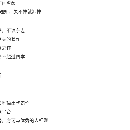
时间查阅
送通知，关不掉就卸掉
书，不读杂志
相关的著作
意之作
书不超过四本
听
考地输出代表作
录平台
秀，方可与优秀的人相聚