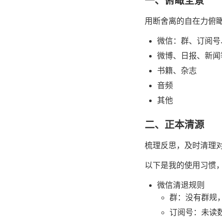
一、俯瞰全景
用断舍离的自在力俯
微信：群、订阅号
微博、日报、新闻等
书籍、杂志
音频
其他
二、正本清源
梳理反思，及时清理
以下是我的使用习惯
微信清退规则
群：没有群规
订阅号：未读数