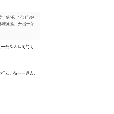
爱与信任、学习与好
林地角落，开出一朵
走一条众人认同的明
之行云，待一一退去，