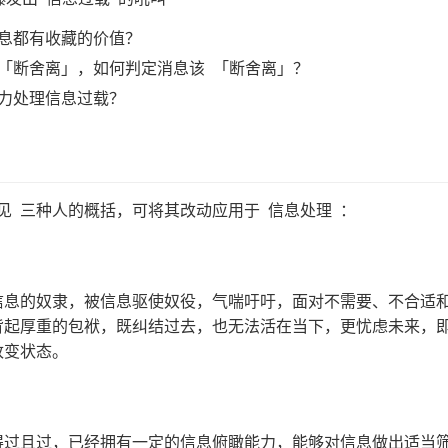
息都有收藏的价值？
「断舍离」，如何判定消息该 「断舍离」？
力处理信息过载？
见 三种人的概括，可将其改动应用于 信息处理 ：
信息的奴隶，被信息驱使奴役，气喘吁吁，面对不需要、不合适
背起厚重的包袱，既纠结过去，也无法活在当下，更忧虑未来，
改变状态。
得过且过，已经拥有一定的信息俯瞰能力，能够对信息做出适当