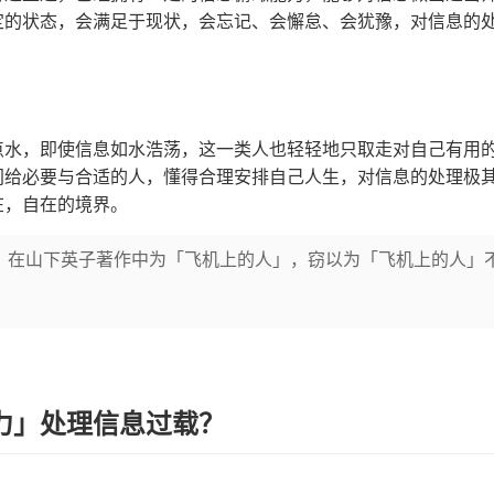
定的状态，会满足于现状，会忘记、会懈怠、会犹豫，对信息的
点水，即使信息如水浩荡，这一类人也轻轻地只取走对自己有用
间给必要与合适的人，懂得合理安排自己人生，对信息的处理极
在，自在的境界。
」在山下英子著作中为「飞机上的人」，窃以为「飞机上的人」
。
力」处理信息过载？