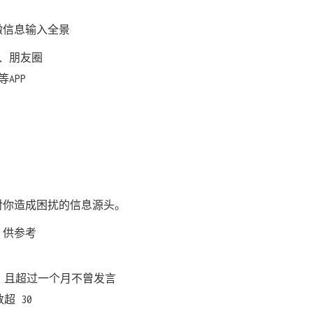
瞰信息输入全景
、朋友圈
APP
对你造成困扰的信息源头。
，供参考
，且超过一个月不曾发言
超 30