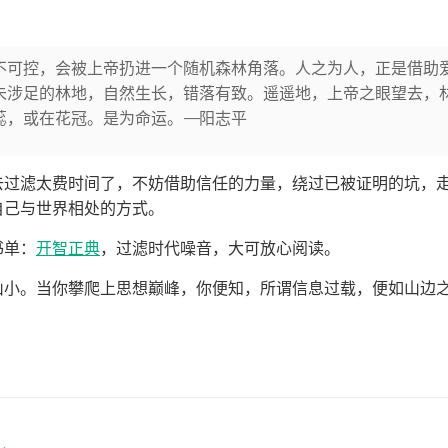
不可控，会被上帝扔进一个随机森林角落。人之为人，正是借助
从未涉足的林地，自然生长，错落有致。遥遥地，上帝之眼望去，
蕊，或在花冠。是为命运。——阳志平
去过滤太费时间了，不妨借助信任的力量，绕过已被证明的坑，
自己与世界相处的方式。
书单：
开智正典
，过滤时代噪音，大可放心阅读。
山小。当你攀爬上思想巅峰，你便知，所谓信息过载，便如山边
。