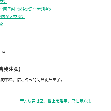
交》
个圈子时,你注定是个旁观者》
高质量的深入交流》
应
:34
皆我注脚】
后的书单，信息过载的问题更严重了。
笨方法实验室：世上无难事，只怕笨方法