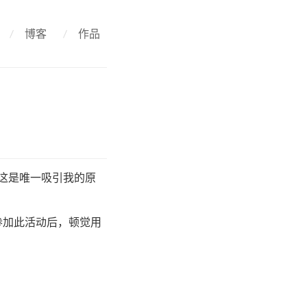
/
博客
/
作品
，这是唯一吸引我的原
参加此活动后，顿觉用