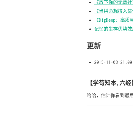
《放下你的无效社
《当拼命想挤入某
《DigDeep: 
记忆的生存优势效
更新
2015-11-08 21:09
【学苟知本,六经
哈哈，估计你看到最