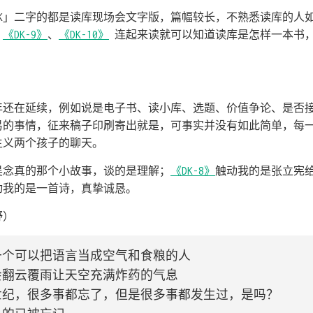
DK」二字的都是读库现场会文字版，篇幅较长，不熟悉读库的人
、
《DK-9》
、
《DK-10》
连起来读就可以知道读库是怎样一本书
年还在延续，例如说是电子书、读小库、选题、价值争论、是否
易的事情，征来稿子印刷寄出就是，可事实并没有如此简单，每
主义两个孩子的聊天。
吴念真的那个小故事，谈的是理解；
《DK-8》
触动我的是张立宪
动我的是一首诗，真挚诚恳。
野）