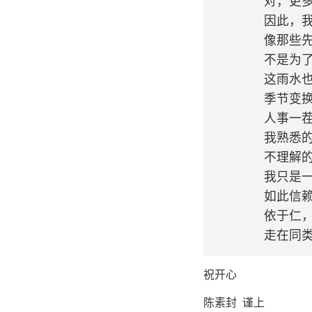
	对，更多的已被忘记

	因此，我学会了用沉默来证明自己的狂野

	像那些先辈，每个雨季都倚窗写下一些诗句

	不是为了被记忆，而仅仅，仅仅因为雨水使他们感动

	这雨水也使我感动，此刻河流流淌，光明停在山顶

	季节变换，五谷生长

	人事一茬茬代谢

	我熟悉的世界仍在继续

	不理解的也越来越多了

	我只是一个肉身，万物中的一种

	如此信赖祖先的思想和语言

	依于仁，游于艺

祝开心
陈素封 谨上