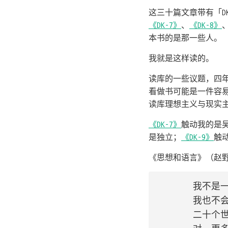
这三十篇文章带有「
《DK-7》
、
《DK-8》
本书的是那一些人。
我就是这样读的。
读库的一些议题，四
看做书可能是一件容
读库理想主义与现实
《DK-7》
触动我的是
是独立；
《DK-9》
触
《思想和语言》（赵
	我不是一个可以把语言当成空气和食粮的人

	我也不会翻云覆雨让天空充满炸药的气息

	二十个世纪，很多事都忘了，但是很多事都发生过，是吗？
