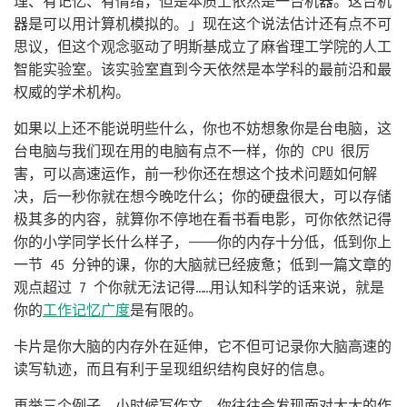
理、有记忆、有情绪，但是本质上依然是一台机器。这台机
器是可以用计算机模拟的。」现在这个说法估计还有点不可
思议，但这个观念驱动了明斯基成立了麻省理工学院的人工
智能实验室。该实验室直到今天依然是本学科的最前沿和最
权威的学术机构。
如果以上还不能说明些什么，你也不妨想象你是台电脑，这
台电脑与我们现在用的电脑有点不一样，你的 CPU 很厉
害，可以高速运作，前一秒你还在想这个技术问题如何解
决，后一秒你就在想今晚吃什么；你的硬盘很大，可以存储
极其多的内容，就算你不停地在看书看电影，可你依然记得
你的小学同学长什么样子，————你的内存十分低，低到你上
一节 45 分钟的课，你的大脑就已经疲惫；低到一篇文章的
观点超过 7 个你就无法记得……用认知科学的话来说，就是
你的
工作记忆广度
是有限的。
卡片是你大脑的内存外在延伸，它不但可记录你大脑高速的
读写轨迹，而且有利于呈现组织结构良好的信息。
再举三个例子，小时候写作文，你往往会发现面对大大的作