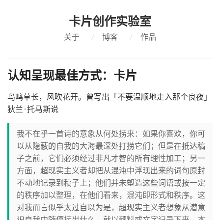
卡片创作实验室
关于
/
博客
/
作品
认知呈现最佳方式：卡片
鸟鸣草长，风吹花开。曾写出「不要温顺地走入那个良夜」
狄兰·托马斯说
我不在乎一首诗的意象从何处捞来：如果你喜欢，你可
以从隐蔽的自我的大海最深处打捞它们；但是在抵达稿
子之前，它们必须经过非凡才智的所有理性加工；另一
方面，超现实主义者却把从混沌中浮现出来的词句原封
不动地记录到稿子上；他们并未塑造这些词语或按一定
的秩序加以整理，在他们看来，混沌即形式和秩序。这
对我而言似乎太过自以为是，超现实主义者想象从潜意
识自我中随便捞出什么，就以颜料或文字记录下来，本