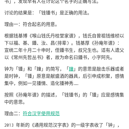
书」，发现早有人在讨论这个名字的正确写法。
讨论的结果是：「钱锺书」是正确的用法。
理由一：符合起名的用意。
根据钱基博《堠山钱氏丹桂堂家谱》，钱氏自曾祖钱维桢以
下以福、基、鍾、汝、昌(排辈) 。钱基厚《孙庵年谱》：
宣统二年十月二十申时，侄鍾书生，叔兄生也。适有人遗父
以《常州先哲丛书》者，故为命名曰鍾书，小字阿先。
钟为「锺」和「鐘」的简写，「
鐘
」的意思是敲击乐器或者
是时钟，「锺」原意是献盛酒的器具，后引申成积聚，感情
集中，例如一见锺情、造化锺神秀……
按照《孙庵年谱》的描述，「钱锺书」的「锺」应是感情集
中的意思。
理由二：
符合汉字使用规范
2013 年新的《通用规范汉字表》的一级字表收了「钟」，