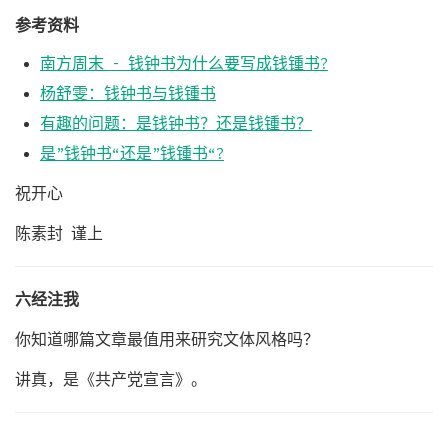
参考资料
南方周末 - 钱钟书为什么要写成钱锺书?
杨舒雯：钱钟书与钱锺书
有趣的问题：是钱钟书？还是钱锺书？
是”钱钟书“还是”钱锺书“?
祝开心
陈素封 谨上
六经注我
你知道哪篇文章最值用来研究文体风格吗？
讲真，是《共产党宣言》。