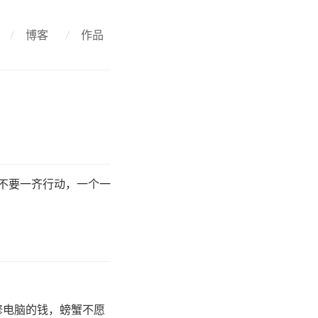
/
博客
/
作品
「不要一齐行动，一个一
修电脑的钱，螃蟹不愿