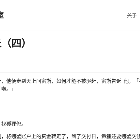
室
关于
米（四）
驱赶，他便走到天上问宙斯，如何才能不被驱赶，宙斯告诉 他，
了啦。」
，找狐狸修。
洞，将螃蟹账户上的资金转走了，到了交付日，狐狸还要螃蟹交