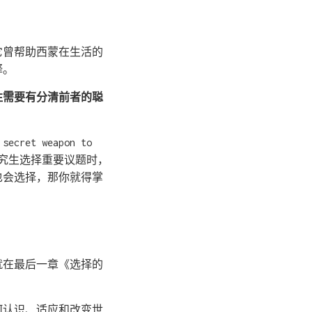
它曾帮助西蒙在生活的
释。
往需要有分清前者的聪
secret weapon to
我的研究生选择重要议题时，
也会选择，那你就得掌
就在最后一章《选择的
何认识、适应和改变世