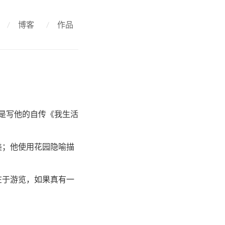
/
博客
/
作品
，尤其是写他的自传《我生活
美；他使用花园隐喻描
在于游览，如果真有一