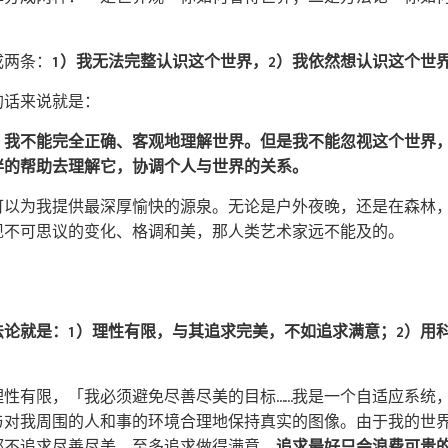
成两条：
1）我无法完整认识这个世界，2）我依然想认识这个世
的话来说就是：
，我不能完全正确、客观地理解世界。但是我不能忽视这个世界
伴的帮助去理解它，协调个人与世界的关系。
可以为我提供最深厚愉快的源泉。无论是户外夜晚，还是在森林
现不可思议的变化、格调和美，那人类艺术家远不能及的。
法论就是：1）理性有限，与其追求完美，不如追求满意；2）用
理性有限，「我必须避免尽善尽美的目标……我是一个自适应系统
与对我周围的人和事的环境合理地保持真实的图像。由于我的世
都不追求尽善尽美，至多追求做得满意。
追求最好只会浪费可贵