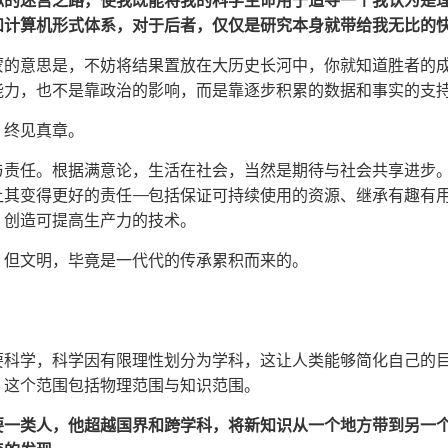
似的迷宫之路，使我既能将我的科学生命用于追寻一个我认为是
和计算机形式体系，对于后者，仅仅是研究本身就带给我无比的
蒙的意思是，不妨将结果置放在大历史长河中，你就知道胜者的
能力，也不是靠政治的影响，而是靠逐步积累的数据和事实的支
，终见真章。
与责任。根据满意论，生活在社会，当然是期待与社会共享进步
让其变得更好的责任——包括保证可持续使用的资源、继承有趣有
，创造可提高生产力的技术。
，但文明，毕竟是一代代的传承累积而来的。
要科学，科学因有限理性划分为学科，这让人类能够简化自己的
，这个范围包括物理范围与知识范围。
要一类人，他超越国界和跨学科，将新知识从一个地方带到另一