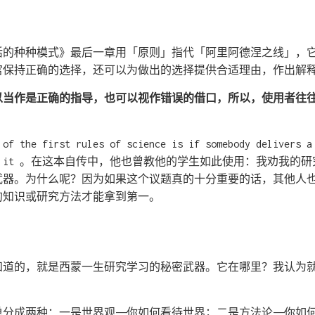
活的种种模式》最后一章用「原则」指代「阿里阿德涅之线」，
宫保持正确的选择，还可以为做出的选择提供合适理由，作出解
以当作是正确的指导，也可以视作错误的借口，所以，使用者往
。
e first rules of science is if somebody delivers a 
ter use it 。在这本自传中，他也曾教他的学生如此使用：我劝
武器。为什么呢？因为如果这个议题真的十分重要的话，其他人
的知识或研究方法才能拿到第一。
知道的，就是西蒙一生研究学习的秘密武器。它在哪里？我认为
分成两种：一是世界观——你如何看待世界；二是方法论——你如