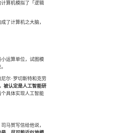
的计算机模拟了「逻辑
构成了计算机之大脑，
最小运算单位，试图模
没。
撒尼尔·罗切斯特和克劳
，被认定是人工智能研
两个具体实现人工智能
，司马贺写信给他说，
的是，尽可能近似地模