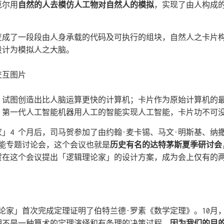
厄尔用
自然的人去模仿人工物对自然人的模拟
，实现了由人构成
变成了一段段由人身承载的代码及可执行的组块，自然人之卡片
设计为模拟人之大脑。
，试图创造出比人脑运算更快的计算机；卡片作为原始计算机的
。第一代人工智能机器用人工的智能实现人工智能，卡片功不可
」4 个月后，司马贺参加了由约翰·麦卡锡、马文·明斯基、纳
智能专题讨论会，这个会议也就是
历史有名的达特茅斯夏季研讨会
贺在这个会议提出「逻辑理论家」的设计方案，成为会上仅有的
理论家」首次完成定理证明了伯特兰德·罗素《数学定理》。10月
明不是一种算术的定理演绎和有条理的决策过程，
因为我们的目