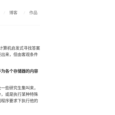
/
博客
/
作品
通过计算机启发式寻找答案
经出来，但由客观条件
并为各个存储器的内容
以及一些研究生集叫来，
分，或是执行某种特殊
制程序要求下执行他的