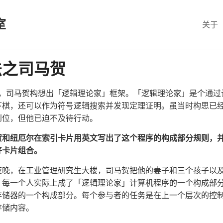
室
关于
法之司马贺
 15 日，司马贺构想出「逻辑理论家」框架。「逻辑理论家」是个
下棋，还可以作为符号逻辑搜索并发现定理证明。虽当时构思已
到位，但他已迫不及待行动。
贺和纽厄尔在索引卡片用英文写出了这个程序的构成部分规则，
好卡片组合。
，冬天夜晚，在工业管理研究生大楼，司马贺把他的妻子和三个孩子
。每一个人实际上成了「逻辑理论家」计算机程序的一个构成部
存储器的一个构成部分。每个参与者的任务是在上一个层次的控
存储内容。