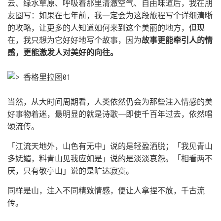
云、绿水草原、呼吸着那里清澈空气、自由味道后，我在朋
友圈写：如果在七年前，我一定会为这段旅程写个详细清晰
的攻略，让更多的人知道如何来到这个美丽的地方，但现
在，我只想为它好好地写个故事，因为
故事更能牵引人的情
感，更能激发人对美好的向往。
当然，从大时间周期看，人类依然仍会为那些注入情感的美
好事物着迷，最明显的就是诗歌——即使千百年过去，依然唱
颂流传。
「江流天地外，山色有无中」说的是轻盈洒脱；「我见青山
多妩媚，料青山见我应如是」说的是淡淡哀怨。「相看两不
厌，只有敬亭山」说的是旷达寂寞。
同样是山，注入不同精致情感，便让人拿捏不放，千古流
传。