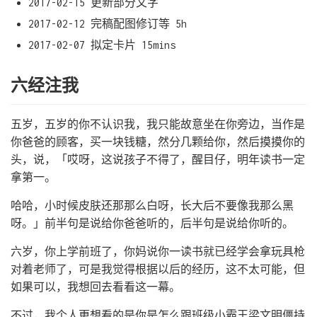
2017-02-15 更新部分文字
2017-02-12 完稿配图修订等 5h
2017-02-07 拟定卡片 15mins
六经注我
五岁，五岁的你不认识我，我只能故意坐在你旁边，当作是
你爸爸的顾客，买一块钱糖，然分几颗给你，然后摸摸你的
头，说，「哎呀，这说孩子不得了，醒目仔，明年读书一定
拿第一。
哈哈，小时候皮肤还那那么白呀，长大后不要像我那么黑
呀。」前半句是说给你爸爸听的，后半句是说给你听的。
六岁，你上学前班了，你妈说你一读书就已经学会拿玩具枪
对着老师了，可是我觉得根据以后的经历，这不太可能，但
如果可以，我想回去看看这一幕。
不过，我个人更想看的是你是怎么跟班级小霸王梁文明僵持