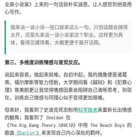
业是小说家》上来的一句话就朴实诚恳，让人感觉到他是用
心写作。
我来谈一谈小说——张口就来这么一句，只怕话题会摊得
太开，还是先来谈一谈小说家这个职业。这样更为具
体，看得见摸得着，大概更便于展开话题。
第三、多维度训练情感与直觉反应。
说起来容易，做起来就难。自初中起，我的偶像便是诸葛
亮、福尔摩斯等智力怪胎，大学期间看《越狱》和《犯罪心
理》等美剧更让我觉得情感因素会阻碍自己清晰思考，到现
在，训练自己情感与同理心似乎变得更加艰难。
但幸好，我看到了史波克死忠粉用
科学技术
来重新长出情感
的触角；我看到了 Sheldon 在
《The.Big.Bang.Theory.S09E10》中用 The Beach Boys 的
歌曲
《Darlin’》
来发现自己内心深处的羁绊。