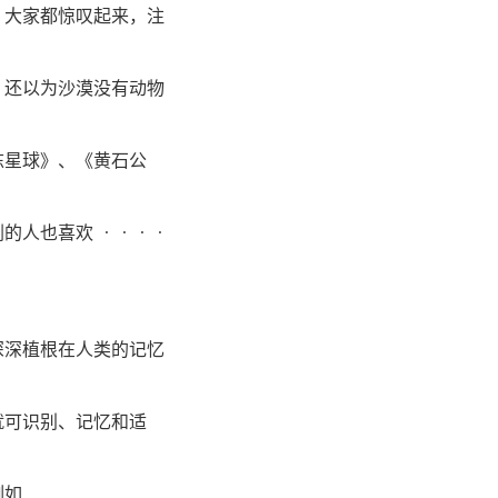
，大家都惊叹起来，注
，还以为沙漠没有动物
冻星球》、《黄石公
也喜欢 · · · ·
深深植根在人类的记忆
就可识别、记忆和适
例如