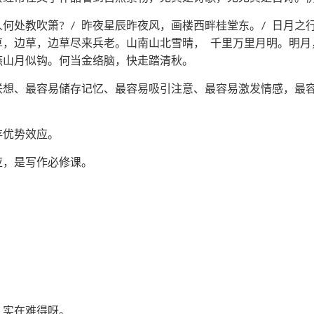
何处教吹箫? / 昨夜星辰昨夜风，画楼西畔桂堂东。/ 日月之
草，边草，边草尽来兵老。山南山北雪晴， 千里万里月明。明
燕山月似钩。何当金络脑，快走踏清秋。
联想、最容易储存记忆、最容易吸引注意、最容易激发情感，最
存优势效应。
应，是写作必修课。
，实在难得呀。