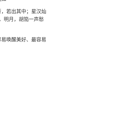
行，若出其中；星汉灿
月，明月，胡笳一声愁
容易唤醒美好、最容易