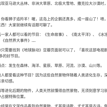
出现亚马逊大丛林、非洲大草原、北极大雪地、撒克拉大沙漠时
，你看狮子追羚羊！喔，这岛上的企鹅还真多，成一座山了！啧
东西！大家就继续有话题可聊了。
后一家人都可以看的节目：《生命故事》、《南太平洋》、《冰
《自然界大事件》……
只需要找到《地球脉动》豆瓣页面就可以了，「喜欢这部电视剧的人
更多的好节目。
通点：发生在森林、海洋、星辰、草原、河流、沙漠、山川等。
的人都爱看这种节目？因为这些自然景物伴随着人类进化生存，
有亲切感。
器等进化后期的物件，人类天然就懂得自然景物，无须刻意学习
中占据特殊位置。
会经常在文学作品看到自然景物，尤其是诗歌，尤尤其是古诗。