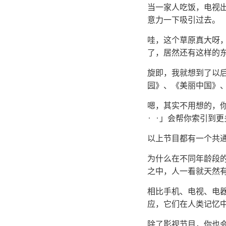
当一家人吃饭，电视
意力一下吸引过去。
哇，这个草原真大呀
了，居然还有这样的
旋即，我就想到了以
园》、《美丽中国》、
嗯，其实不用想的，你
· ·」会帮你索引到
以上节目都有一个共
为什么在不同年龄段
之中，人一看就天然
相比手机、电视、电
应，它们在人类记忆
除了影视节目，你也