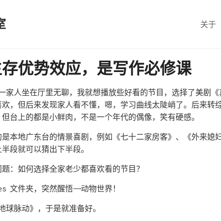
室
关于
生存优势效应，是写作必修课
年，一家人坐在厅里无聊，我就想播放些好看的节目，选择了美剧
喜欢，但后来发现家人看不懂，嗯，学习曲线太陡峭了。后来转
，但台上的都是小鲜肉，不是一个年代的偶像，笑有硬感。
的是本地广东台的情景喜剧，例如《七十二家房客》、《外来媳
上半段就可以猜出下半段。
问题：如何选择全家老少都喜欢看的节目？
ves 文件夹，突然醒悟——动物世界！
的《地球脉动》，于是就准备好。