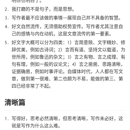
明你也明白了。
我打磨的不是句子，而是思想。
写作者最不应该做的事情——展现自己并不具备的智慧。
好文自然流传，无须借助权势宣传。写作者尤其注意自
己的感情与内在动机，这是文章流传的第一要素。
好文字大概可以分为四类：1）言简意赅、文字精妙、修
辞优美，例如古诗词；2）言而有道、坚持文以载道，为
世所用，例如鲁迅的杂文；3）言之有物、言之成理、有
句有理，例如一般的议论文；4）言之凿凿、思路清晰，
证据确凿，例如时事评论。自媒体时代，人人都在写文
章，做到第一很难、第二也颇为不易，能做的第三、第
四已经非常了不起。
清晰篇
写得好，思考必然清晰，但思考清晰，写作未必好，这
就是写作为什么这么难。