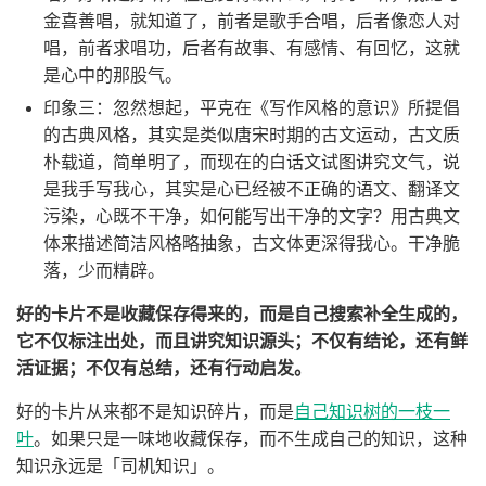
金喜善唱，就知道了，前者是歌手合唱，后者像恋人对
唱，前者求唱功，后者有故事、有感情、有回忆，这就
是心中的那股气。
印象三：忽然想起，平克在《写作风格的意识》所提倡
的古典风格，其实是类似唐宋时期的古文运动，古文质
朴载道，简单明了，而现在的白话文试图讲究文气，说
是我手写我心，其实是心已经被不正确的语文、翻译文
污染，心既不干净，如何能写出干净的文字？用古典文
体来描述简洁风格略抽象，古文体更深得我心。干净脆
落，少而精辟。
好的卡片不是收藏保存得来的，而是自己搜索补全生成的，
它不仅标注出处，而且讲究知识源头；不仅有结论，还有鲜
活证据；不仅有总结，还有行动启发。
好的卡片从来都不是知识碎片，而是
自己知识树的一枝一
叶
。如果只是一味地收藏保存，而不生成自己的知识，这种
知识永远是「司机知识」。