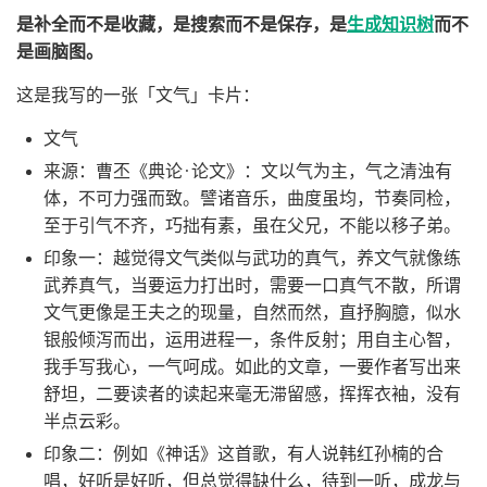
是补全而不是收藏，是搜索而不是保存，是
生成知识树
而不
是画脑图。
这是我写的一张「文气」卡片：
文气
来源：曹丕《典论·论文》：文以气为主，气之清浊有
体，不可力强而致。譬诸音乐，曲度虽均，节奏同检，
至于引气不齐，巧拙有素，虽在父兄，不能以移子弟。
印象一：越觉得文气类似与武功的真气，养文气就像练
武养真气，当要运力打出时，需要一口真气不散，所谓
文气更像是王夫之的现量，自然而然，直抒胸臆，似水
银般倾泻而出，运用进程一，条件反射；用自主心智，
我手写我心，一气呵成。如此的文章，一要作者写出来
舒坦，二要读者的读起来毫无滞留感，挥挥衣袖，没有
半点云彩。
印象二：例如《神话》这首歌，有人说韩红孙楠的合
唱，好听是好听，但总觉得缺什么，待到一听，成龙与